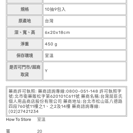
規格
10抽9包入
原產地
台灣
深、寬、高
6x20x18cm
淨重
450 g
保存環境
室溫
是否可門市/超商
Y
取貨
藥商許可執照: 藥商諮詢專線:0800-051-148 許可執照字
號:北市衛藥販松字第620101C611號 藥商名稱:台灣屈臣氏
個人用品商店股份有限公司 藥商地址:台北市松山區八德路
四段760號11樓之1、之2及14樓 藥商諮詢專線:
(02)27421234
How To Store
室溫
寬
20