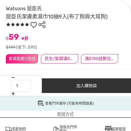
Watsons 屈臣氏
屈臣氏潔膚柔濕巾10抽9入(布丁狗與大耳狗)
59
$
4折
$149
(省下: $90)
會員點數2倍送
民生/髮類滿$388送舒潔冰巾
滿$100送數位印花
加入購物袋
查看門市庫存 (可能有時間誤差)
配送方式
屈臣氏門市
宅配到府
超商取貨