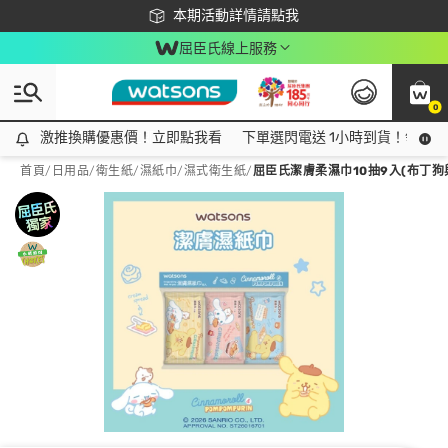
下載app最高回饋$350
本期活動詳情請點我
屈臣氏線上服務
0
激推換購優惠價！立即點我看
激推換購優惠價！立即點我看
下單選閃電送 1小時到貨！領神券
首頁
/
日用品
/
衛生紙
/
濕紙巾/濕式衛生紙
/
屈臣氏潔膚柔濕巾10抽9入(布丁狗