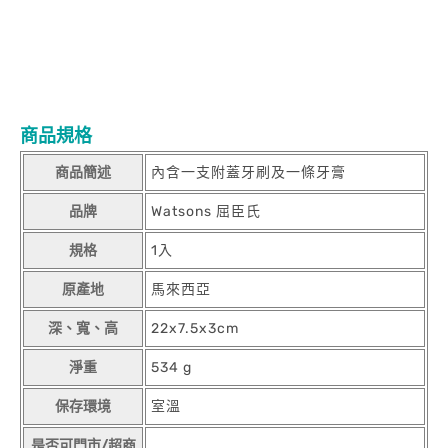
商品規格
商品簡述
內含一支附蓋牙刷及一條牙膏
品牌
Watsons 屈臣氏
規格
1入
原產地
馬來西亞
深、寬、高
22x7.5x3cm
淨重
534 g
保存環境
室溫
是否可門市/超商