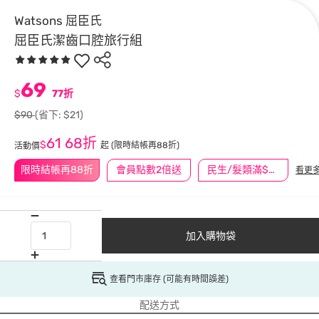
Watsons 屈臣氏
屈臣氏潔齒口腔旅行組
69
$
77折
$90
(省下: $21)
61
68折
$
起
(限時結帳再88折)
活動價
限時結帳再88折
會員點數2倍送
民生/髮類滿$388送舒潔冰巾
看更
加入購物袋
查看門市庫存 (可能有時間誤差)
配送方式