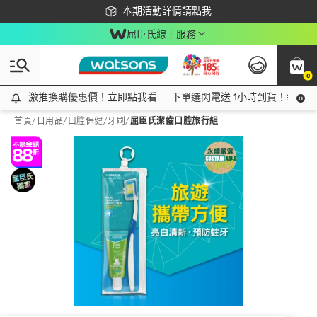
下載app最高回饋$350
本期活動詳情請點我
屈臣氏線上服務
0
激推換購優惠價！立即點我看
激推換購優惠價！立即點我看
下單選閃電送 1小時到貨！領神券
首頁
/
日用品
/
口腔保健
/
牙刷
/
屈臣氏潔齒口腔旅行組