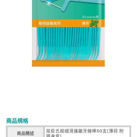
商品規格
屈臣氏超細滑護齦牙線棒50支(薄荷 附
商品簡述
隨身盒)