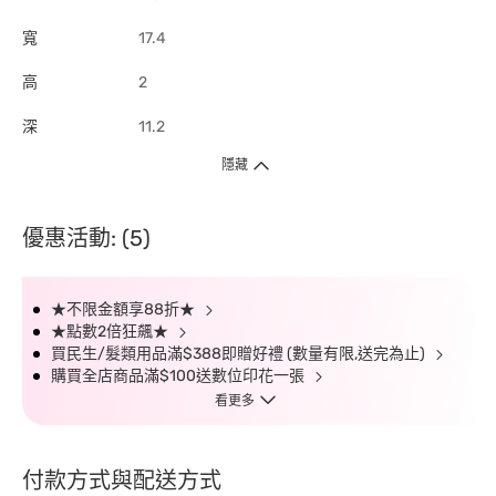
寬
17.4
高
2
深
11.2
隱藏
優惠活動: (5)
★不限金額享88折★
★點數2倍狂飆★
買民生/髮類用品滿$388即贈好禮 (數量有限,送完為止)
購買全店商品滿$100送數位印花一張
看更多
付款方式與配送方式