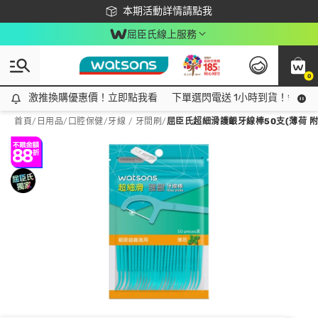
下載app最高回饋$350
本期活動詳情請點我
屈臣氏線上服務
0
激推換購優惠價！立即點我看
激推換購優惠價！立即點我看
下單選閃電送 1小時到貨！領神券
首頁
/
日用品
/
口腔保健
/
牙線 / 牙間刷
/
屈臣氏超細滑護齦牙線棒50支(薄荷 附