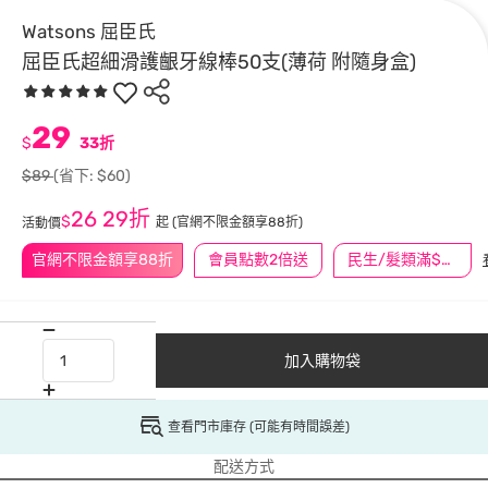
Watsons 屈臣氏
屈臣氏超細滑護齦牙線棒50支(薄荷 附隨身盒)
29
$
33折
$89
(省下: $60)
26
29折
$
起
(官網不限金額享88折)
活動價
官網不限金額享88折
會員點數2倍送
民生/髮類滿$388送舒潔冰巾
加入購物袋
查看門市庫存 (可能有時間誤差)
配送方式