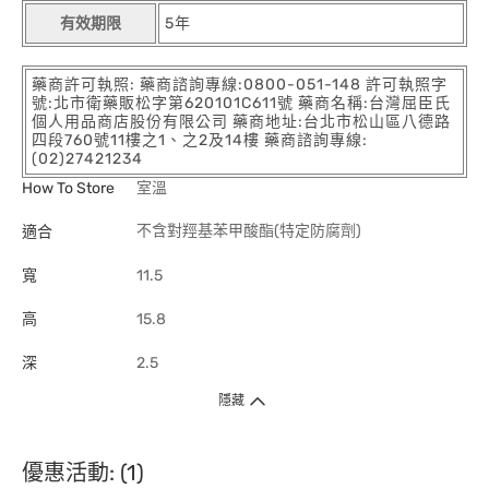
有效期限
5年
藥商許可執照: 藥商諮詢專線:0800-051-148 許可執照字
號:北市衛藥販松字第620101C611號 藥商名稱:台灣屈臣氏
個人用品商店股份有限公司 藥商地址:台北市松山區八德路
四段760號11樓之1、之2及14樓 藥商諮詢專線:
(02)27421234
How To Store
室溫
不含對羥基苯甲酸酯(特定防腐劑)
適合
寬
11.5
高
15.8
深
2.5
隱藏
優惠活動: (1)