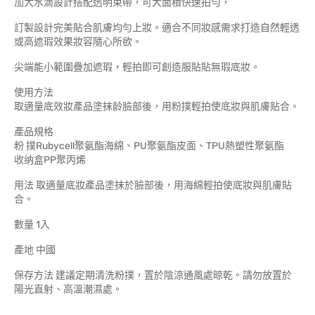
加大水滴設計搭配透明束帶，可大面積快速拍勻，
訂製設計完美貼合肌膚均勻上妝。適合不同妝感需求打造自然輕透
或高遮瑕效果妝容隨心所欲。
尖端能小範圍疊加遮瑕，輕拍即可創造服貼貼無瑕底妝。
使用方法
取適量底效妝產品塗抹龄臉部後，用粉撲輕拍使底妝與肌膚贴合。
產品規格
粉 撲Rubycell聚氨酯海綿、PU聚氨酯皮面、TPU熱塑性聚氨酯
收纳盒PP聚丙烯
用法 取適量底妝產品塗抹於臉部後，用海綿輕拍使底妝與肌膚貼
合。
數量 1入
產地 中國
保存方法 建議定期清洗粉撲，置於陰涼通風處晾乾。請勿放置於
陽光直射、高溫潮濕處。