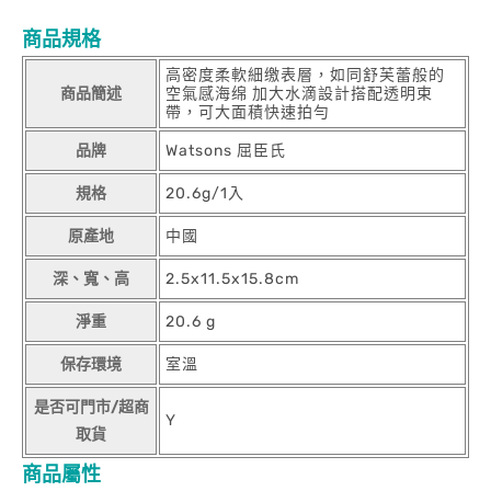
商品規格
高密度柔軟細缴表層，如同舒芙蕾般的
商品簡述
空氣感海绵 加大水滴設計搭配透明束
帶，可大面積快速拍勻
品牌
Watsons 屈臣氏
規格
20.6g/1入
原產地
中國
深、寬、高
2.5x11.5x15.8cm
淨重
20.6 g
保存環境
室溫
是否可門市/超商
Y
取貨
商品屬性