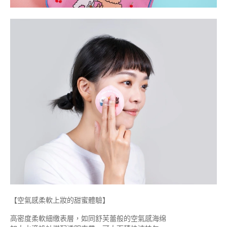
【空氣感柔軟上妝的甜蜜體驗】
高密度柔軟細缴表層，如同舒芙蕾般的空氣感海绵