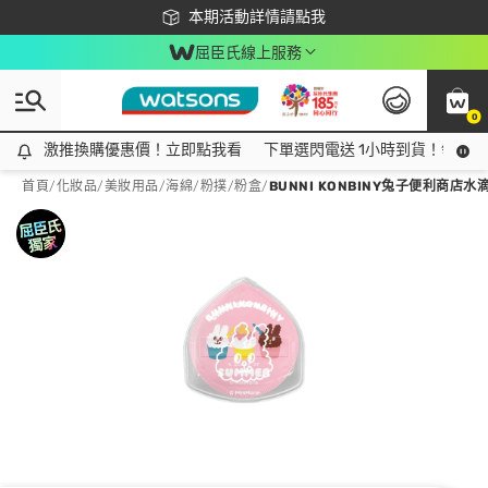
下載app最高回饋$350
本期活動詳情請點我
屈臣氏線上服務
0
激推換購優惠價！立即點我看
激推換購優惠價！立即點我看
下單選閃電送 1小時到貨！領神券
首頁
/
化妝品
/
美妝用品
/
海綿/粉撲/粉盒
/
BUNNI KONBINY兔子便利商店水