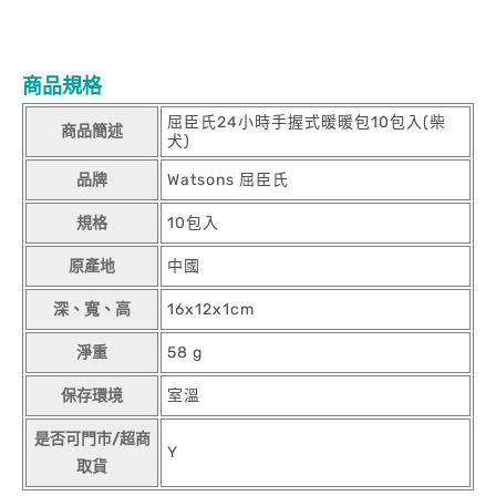
商品規格
屈臣氏24小時手握式暖暖包10包入(柴
商品簡述
犬)
品牌
Watsons 屈臣氏
規格
10包入
原產地
中國
深、寬、高
16x12x1cm
淨重
58 g
保存環境
室溫
是否可門市/超商
Y
取貨