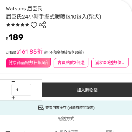
Watsons 屈臣氏
屈臣氏24小時手握式暖暖包10包入(柴犬)
189
$
161
85折
$
起
(不限金額結帳享85折)
活動價
健康商品點數狂飆6倍
會員點數2倍送
滿$100送數位印花
加入購物袋
查看門市庫存 (可能有時間誤差)
配送方式
屈臣氏門市