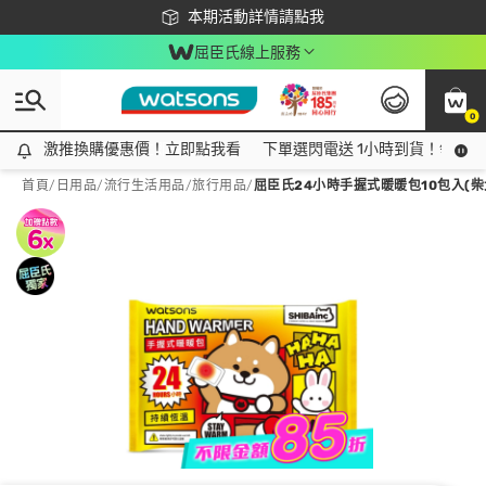
下載app最高回饋$350
本期活動詳情請點我
屈臣氏線上服務
0
激推換購優惠價！立即點我看
激推換購優惠價！立即點我看
下單選閃電送 1小時到貨！領神券
首頁
/
日用品
/
流行生活用品
/
旅行用品
/
屈臣氏24小時手握式暖暖包10包入(柴