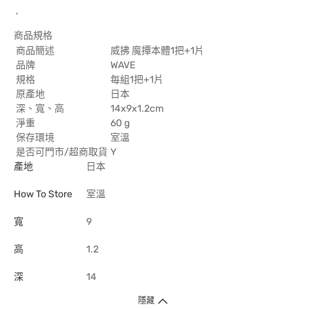
,
商品規格
商品簡述
威拂 魔撢本體1把+1片
品牌
WAVE
規格
每組1把+1片
原產地
日本
深、寬、高
14x9x1.2cm
淨重
60 g
保存環境
室溫
是否可門市/超商取貨
Y
產地
日本
How To Store
室溫
寬
9
高
1.2
深
14
隱藏