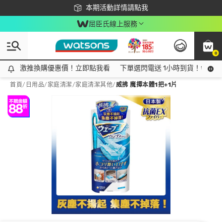
下載app最高回饋$350
本期活動詳情請點我
屈臣氏線上服務
0
激推換購優惠價！立即點我看
激推換購優惠價！立即點我看
下單選閃電送 1小時到貨！領神券
首頁
/
日用品
/
家庭清潔
/
家庭清潔其他
/
威拂 魔撢本體1把+1片