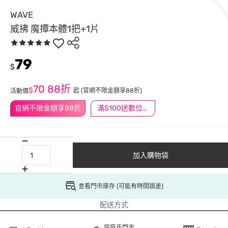
WAVE
威拂 魔撢本體1把+1片
79
$
70
88折
$
起
(官網不限金額享88折)
活動價
官網不限金額享88折
滿$100送數位印花
加入購物袋
查看門市庫存 (可能有時間誤差)
配送方式
屈臣氏門市