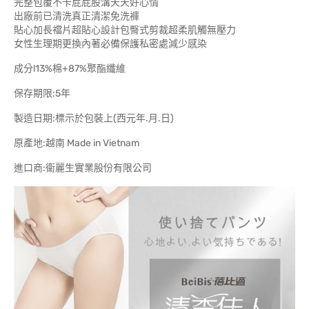
完整包覆不卡屁屁股溝天天好心情
出廠前已清洗真正清潔免洗褲
貼心加長襠片超貼心設計包臀式剪裁超柔肌觸無壓力
女性生理期更換內著必備保護私密處減少感染
成分l13%棉+87%聚酯纖維
保存期限:5年
製造日期:標示於包裝上(西元年.月.日)
原產地:越南 Made in Vietnam
進口商:衞麗生實業股份有限公司