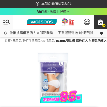
下載app最高回饋$350
本期活動詳情請點我
屈臣氏線上服務
0
激推換購優惠價！立即點我看
激推換購優惠價！立即點我看
下單選閃電送 1小時到貨！領神券
首頁
/
日用品
/
流行生活用品
/
旅行用品
/
BEIBIS蓓比適 清秀佳人 生理免洗褲L*