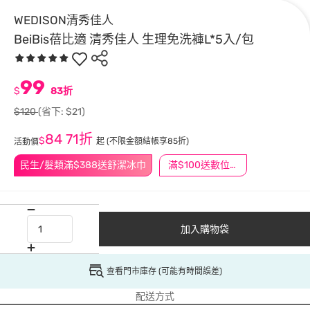
WEDISON清秀佳人
BeiBis蓓比適 清秀佳人 生理免洗褲L*5入/包
99
$
83折
$120
(省下: $21)
84
71折
$
起
(不限金額結帳享85折)
活動價
民生/髮類滿$388送舒潔冰巾
滿$100送數位印花
加入購物袋
查看門市庫存 (可能有時間誤差)
配送方式