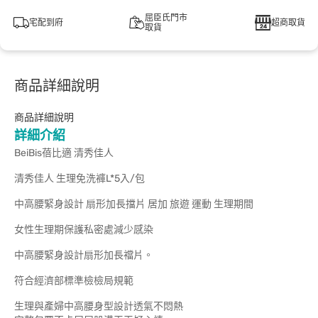
屈臣氏門市
宅配到府
超商取貨
取貨
商品詳細說明
商品詳細說明
詳細介紹
BeiBis蓓比適 清秀佳人
清秀佳人 生理免洗褲L*5入/包
中高腰緊身設計 扇形加長擋片 居加 旅遊 運動 生理期間
女性生理期保護私密處減少感染
中高腰緊身設計扇形加長襠片。
符合經濟部標準檢檢局規範
生理與產婦中高腰身型設計透氣不悶熱