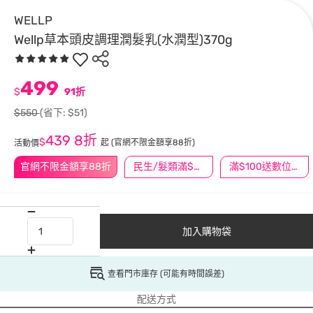
WELLP
Wellp草本頭皮調理潤髮乳(水潤型)370g
499
$
91折
$550
(省下: $51)
439
8折
$
起
(官網不限金額享88折)
活動價
官網不限金額享88折
民生/髮類滿$388送舒潔冰巾
滿$100送數位印花
加入購物袋
查看門市庫存 (可能有時間誤差)
配送方式