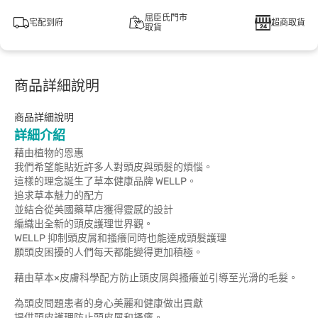
屈臣氏門市
宅配到府
超商取貨
取貨
商品詳細說明
商品詳細說明
詳細介紹
藉由植物的恩惠
我們希望能貼近許多人對頭皮與頭髮的煩惱。
這樣的理念誕生了草本健康品牌 WELLP。
追求草本魅力的配方
並結合從英國藥草店獲得靈感的設計
編織出全新的頭皮護理世界觀。
WELLP 抑制頭皮屑和搔癢同時也能達成頭髮護理
願頭皮困擾的人們每天都能變得更加積極。
藉由草本×皮膚科學配方防止頭皮屑與搔癢並引導至光滑的毛髮。
為頭皮問題患者的身心美麗和健康做出貢獻
提供頭皮護理防止頭皮屑和搔癢。