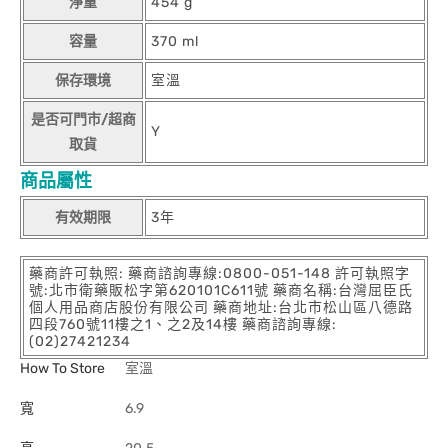
淨重
454 g
容量
370 ml
保存環境
室溫
是否可門市/超商
Y
取貨
商品屬性
有效期限
3年
藥商許可執照: 藥商諮詢專線:0800-051-148 許可執照字
號:北市衛藥販松字第620101C611號 藥商名稱:台灣屈臣氏
個人用品商店股份有限公司 藥商地址:台北市松山區八德路
四段760號11樓之1、之2及14樓 藥商諮詢專線:
(02)27421234
How To Store
室溫
寬
6.9