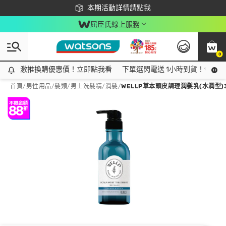
下載app最高回饋$350
本期活動詳情請點我
屈臣氏線上服務
0
激推換購優惠價！立即點我看
激推換購優惠價！立即點我看
下單選閃電送 1小時到貨！領神券
首頁
/
男性用品
/
髮類
/
男士洗髮精/潤髮
/
WELLP草本頭皮調理潤髮乳(水潤型)3