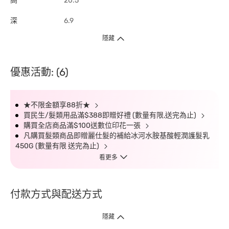
高
20.5
深
6.9
隱藏
優惠活動: (6)
★不限金額享88折★
買民生/髮類用品滿$388即贈好禮 (數量有限,送完為止)
購買全店商品滿$100送數位印花一張
凡購買髮類商品即贈麗仕髮的補給冰河水胺基酸輕潤護髮乳
450G (數量有限 送完為止)
看更多
付款方式與配送方式
隱藏