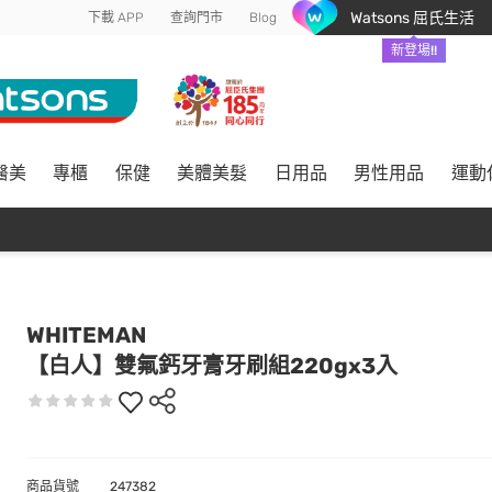
Watsons 屈氏生活
下載 APP
查詢門市
Blog
新登場!!
醫美
專櫃
保健
美體美髮
日用品
男性用品
運動
WHITEMAN
【白人】雙氟鈣牙膏牙刷組220gx3入
商品貨號
247382