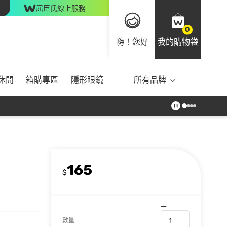
屈臣氏線上服務
0
嗨！您好
我的購物袋
休閒
箱購專區
隱形眼鏡
所有品牌
165
$
數量