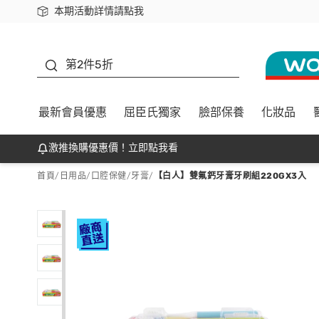
本期活動詳情請點我
下載app最高回饋$350
善存
第2件5折
最新會員優惠
屈臣氏獨家
臉部保養
化妝品
激推換購優惠價！立即點我看
首頁
/
日用品
/
口腔保健
/
牙膏
/
【白人】雙氟鈣牙膏牙刷組220GX3入