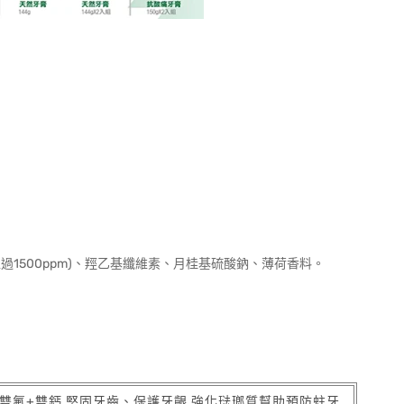
1500ppm)、羥乙基纖維素、月桂基硫酸鈉、薄荷香料。
雙氟+雙鈣 堅固牙齒、保護牙齦 強化琺瑯質幫助預防蛀牙