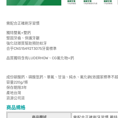
需配合正確刷牙習慣
獨特雙氟+雙鈣
堅固牙齒、保護牙齦
強化琺瑯質幫助預防蛀牙
合乎CNS15492T3075牙膏標準
品質獨特含有LUDERHOW、CG氟化物+鈣
成份碳酸鈣、磷酸氫鈣、單氟、甘油、純水、氟化鈉(依國家標準不超過
容量220g/條
保存期限3年
產地台灣
貨源公司貨
商品規格
商品簡述
需配合正確刷牙習慣 獨特