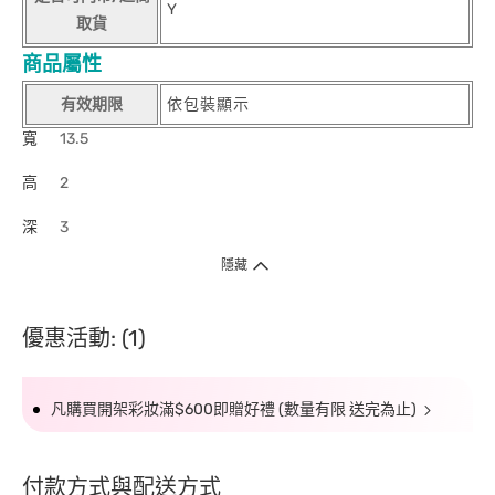
Y
取貨
商品屬性
有效期限
依包裝顯示
寬
13.5
高
2
深
3
隱藏
優惠活動: (1)
凡購買開架彩妝滿$600即贈好禮 (數量有限 送完為止)
付款方式與配送方式