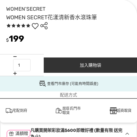
WOMEN’SECRET
WOMEN SECRET花漾清新香水滾珠筆
199
$
加入購物袋
查看門市庫存 (可能有時間誤差)
配送方式
屈臣氏門市
宅配到府
超商取貨
取貨
凡購買開架彩妝滿$600即贈好禮 (數量有限 送完
滿額贈
為止)