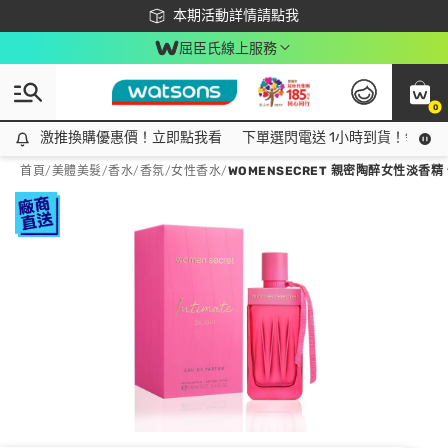
下載app最高回饋$350
本期活動詳情請點我
屈臣氏線上服務
0
激推換購優惠價！立即點我看
激推換購優惠價！立即點我看
下單選閃電送 1小時到貨！領神券
首頁
/
美體美髮
/
香水/香氛
/
女性香水
/
WOMENSECRET 親密陶醉女性淡香精 