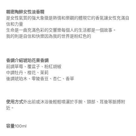
親密陶醉女性淡香精
是女性氣質的強大象徵是熱情和樂觀的體現它的香氣讓女性充滿自
信和力量
生命是一曲充滿色彩的交響樂每個人的生活都是一個故事。
我的則是自信和快樂因為我的世界是粉紅色的
香調介紹
琥珀花果香調
前調草莓、覆盆子、粉紅胡椒
中調牡丹、橙花、茉莉
後調琥珀木、零陵香豆、杏仁、香草
使用方式
外出前或沐浴後輕輕噴灑於手腕、頸部、耳後等脈搏附
近。
容量
100ml