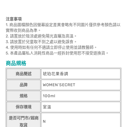
注意事項
1. 商品圖檔顏色因螢幕設定差異會略有不同圖片僅供參考顏色請以
實際收到商品為準。
2. 請置放於陰涼處避免陽光直曬及高溫。
3. 請放置於兒童取不到之處以避免誤食。
4. 使用時如有任何不適請立即停止使用並請教醫師。
5. 本產品屬私人消耗性商品一經拆封使用恕不接受退換貨。
商品規格
商品簡述
琥珀花果香調
品牌
WOMEN’SECRET
規格
100ml
保存環境
室溫
是否可門市/超商
N
取貨