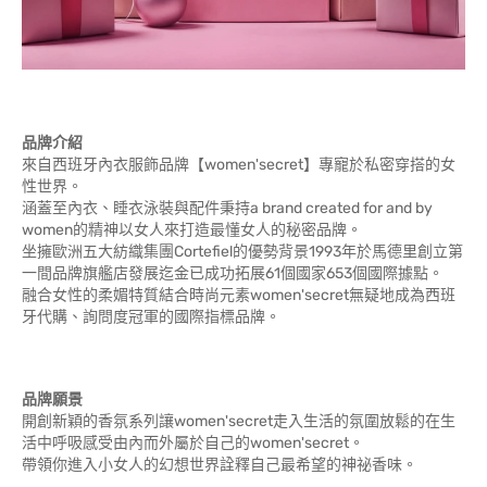
品牌介紹
來自西班牙內衣服飾品牌【women'secret】專寵於私密穿搭的女
性世界。
涵蓋至內衣、睡衣泳裝與配件秉持a brand created for and by
women的精神以女人來打造最懂女人的秘密品牌。
坐擁歐洲五大紡織集團Cortefiel的優勢背景1993年於馬德里創立第
一間品牌旗艦店發展迄金已成功拓展61個國家653個國際據點。
融合女性的柔媚特質結合時尚元素women'secret無疑地成為西班
牙代購、詢問度冠軍的國際指標品牌。
品牌願景
開創新穎的香氛系列讓women'secret走入生活的氛圍放鬆的在生
活中呼吸感受由內而外屬於自己的women'secret。
帶領你進入小女人的幻想世界詮釋自己最希望的神祕香味。