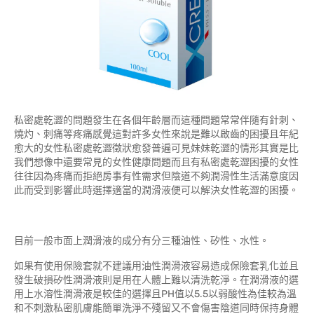
私密處乾澀的問題發生在各個年齡層而這種問題常常伴隨有針刺、
燒灼、刺痛等疼痛感覺這對許多女性來說是難以啟齒的困擾且年紀
愈大的女性私密處乾澀徵狀愈發普遍可見妹妹乾澀的情形其實是比
我們想像中還要常見的女性健康問題而且有私密處乾澀困擾的女性
往往因為疼痛而拒絕房事有性需求但陰道不夠潤滑性生活滿意度因
此而受到影響此時選擇適當的潤滑液便可以解決女性乾澀的困擾。
目前一般市面上潤滑液的成分有分三種油性、矽性、水性。
如果有使用保險套就不建議用油性潤滑液容易造成保險套乳化並且
發生破損矽性潤滑液則是用在人體上難以清洗乾淨。在潤滑液的選
用上水溶性潤滑液是較佳的選擇且PH值以5.5以弱酸性為佳較為溫
和不刺激私密肌膚能簡單洗淨不殘留又不會傷害陰道同時保持身體