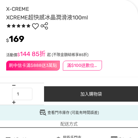
X-CREME
XCREME超快感冰晶潤滑液100ml
169
$
144
85折
$
起
(不限金額結帳享85折)
活動價
刷中信卡滿$888送3萬點
滿$100送數位印花
加入購物袋
查看門市庫存 (可能有時間誤差)
配送方式
屈臣氏門市