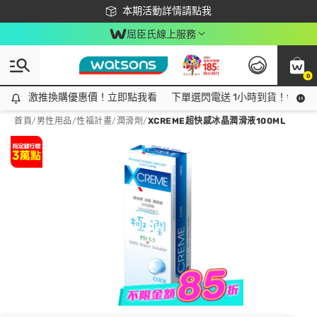
下載app最高回饋$350
本期活動詳情請點我
屈臣氏線上服務
0
激推換購優惠價！立即點我看
激推換購優惠價！立即點我看
下單選閃電送 1小時到貨！領神券
首頁
/
男性用品
/
性福計畫
/
潤滑劑
/
XCREME超快感冰晶潤滑液100ML