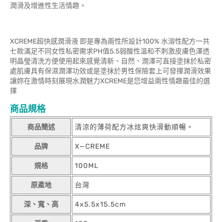
潤滑及增進性生活情趣。
XCREME超快感潤滑液 即是專為兩性所設計100% 水溶性配方一共
七款滿足不同女性私密需求PH值5.5弱酸性溫和不刺激皮膚色澤透
明晶瑩清洗方便使用起來感覺清新、自然、潤澤可直接塗抹於私密
處肌膚具有保濕潤澤功效或是塗抹於男性保險套上可發揮潤滑效果
讓妳在激情時刻展現水潤魅力XCREME是您增益兩性情趣最佳的選
擇
商品規格
商品簡述
清涼的薄荷配方冰炫爽快滑動順暢。
品牌
X—CREME
規格
100ML
原產地
台灣
深、寬、高
4x5.5x15.5cm