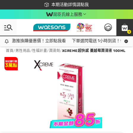
下載app最高回饋$350
本期活動詳情請點我
屈臣氏線上服務
0
激推換購優惠價！立即點我看
激推換購優惠價！立即點我看
下單選閃電送 1小時到貨！領神券
首頁
/
男性用品
/
性福計畫
/
潤滑劑
/
XCREME超快感 蔓越莓潤滑液 100ML