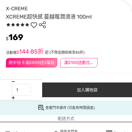
X-CREME
XCREME超快感 蔓越莓潤滑液 100ml
169
$
144
85折
$
起
(不限金額結帳享85折)
活動價
刷中信卡滿$888送3萬點
滿$100送數位印花
加入購物袋
查看門市庫存 (可能有時間誤差)
配送方式
屈臣氏門市