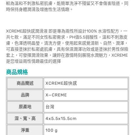
較為溫和不刺激私密肌膚，能簡單洗淨不殘留又不會傷害陰道，同
時保持身體潤滑及增進性生活情趣。
XCREME超快感潤滑液 即是專為兩性所設計100% 水溶性配方，一
共七款，滿足不同女性私密需求，PH值5.5弱酸性，溫和不刺激皮
膚，色澤透明晶瑩，清洗方便，使用起來感覺清新、自然、潤澤，
可直接塗抹於私密處肌膚，具有保濕潤澤功效或是塗抹於男性保險
套上，可發揮潤滑效果，讓妳在激情時刻展現水潤魅力，XCREME
是您增益兩性情趣最佳的選擇
商品規格
商品簡述
XCREME超快感
品牌
X—CREME
原產地
台灣
深、寬、高
4x5.5x15.5cm
淨重
100 g