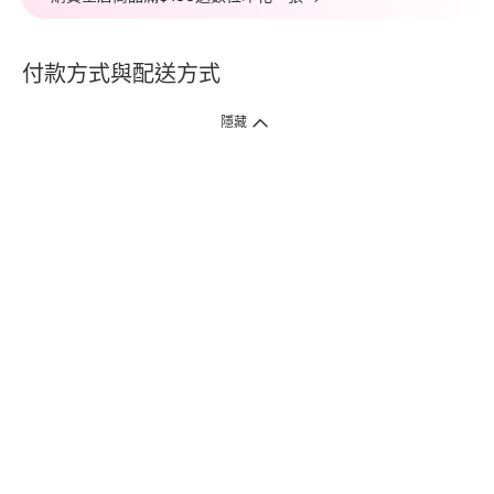
付款方式與配送方式
隱藏