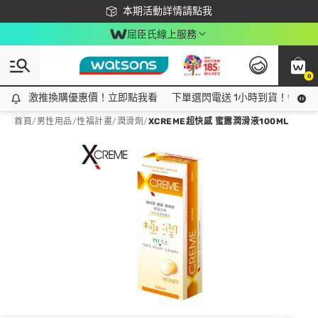
下載app最高回饋$350
本期活動詳情請點我
屈臣氏線上服務
0
激推換購優惠價！立即點我看
激推換購優惠價！立即點我看
下單選閃電送 1小時到貨！領神券
首頁
/
男性用品
/
性福計畫
/
潤滑劑
/
XCREME超快感 蜜露潤滑液100ML