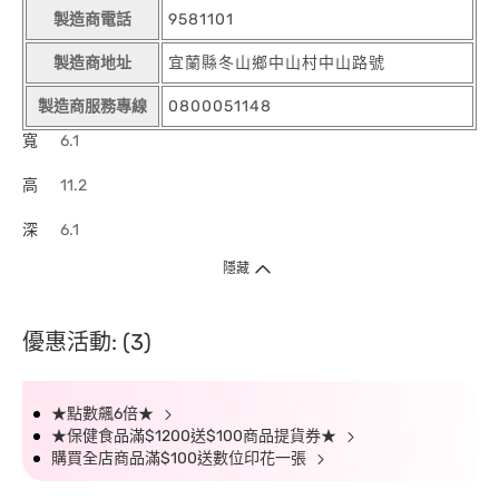
製造商電話
9581101
製造商地址
宜蘭縣冬山鄉中山村中山路號
製造商服務專線
0800051148
寬
6.1
高
11.2
深
6.1
隱藏
優惠活動: (3)
★點數飆6倍★
★保健食品滿$1200送$100商品提貨券★
購買全店商品滿$100送數位印花一張