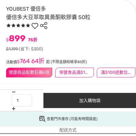
YOUBEST 優倍多
優倍多大豆萃取異黃酮軟膠囊 50粒
899
$
75折
$1,199
(省下: $300)
764
64折
$
起
(不限金額結帳享85折)
活動價
健康商品點數狂飆6倍
保健食品滿$1200送$100
滿$100送數位印花
加入購物袋
查看門市庫存 (可能有時間誤差)
配送方式