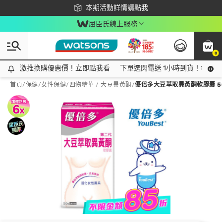
下載app最高回饋$350
本期活動詳情請點我
屈臣氏線上服務
0
激推換購優惠價！立即點我看
激推換購優惠價！立即點我看
下單選閃電送 1小時到貨！領神券
首頁
/
保健
/
女性保健
/
四物精華 / 大豆異黃酮
/
優倍多大豆萃取異黃酮軟膠囊 5