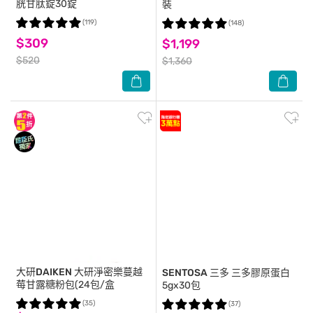
胱甘肽錠30錠
裝
(119)
(148)
$309
$1,199
$520
$1,360
大研DAIKEN
大研淨密樂蔓越
SENTOSA 三多
三多膠原蛋白
莓甘露糖粉包(24包/盒
5gx30包
(35)
(37)