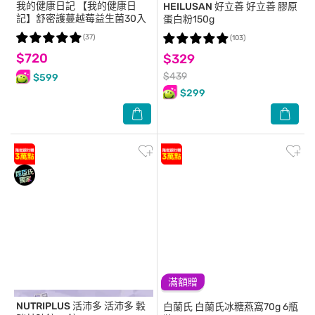
我的健康日記
【我的健康日
HEILUSAN 好立善
好立善 膠原
記】舒密護蔓越莓益生菌30入
蛋白粉150g
(37)
(103)
$720
$329
$439
$599
$299
滿額贈
NUTRIPLUS 活沛多
活沛多 穀
白蘭氏
白蘭氏冰糖燕窩70g 6瓶