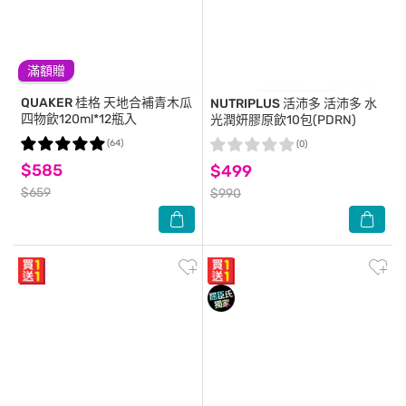
滿額贈
QUAKER 桂格
天地合補青木瓜
NUTRIPLUS 活沛多
活沛多 水
四物飲120ml*12瓶入
光潤妍膠原飲10包(PDRN)
(64)
(0)
$585
$499
$659
$990