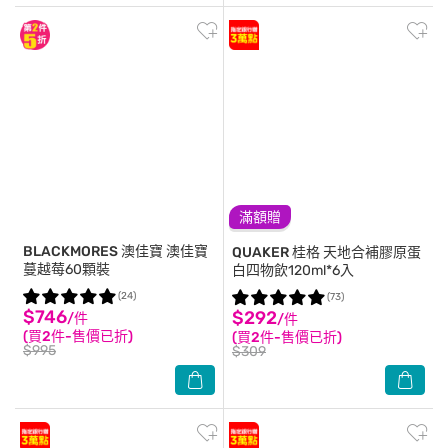
滿額贈
BLACKMORES 澳佳寶
澳佳寶
QUAKER 桂格
天地合補膠原蛋
蔓越莓60顆裝
白四物飲120ml*6入
(24)
(73)
$746
$292
/件
/件
(買2件-售價已折)
(買2件-售價已折)
$995
$309