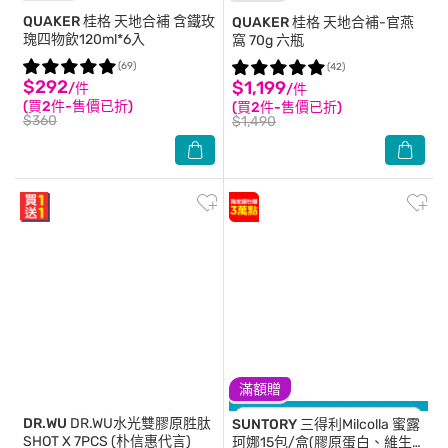
QUAKER 桂格
天地合補 含鐵玫
QUAKER 桂格
天地合補-官燕
瑰四物飲120ml*6入
窩 70g 六瓶
(69)
(42)
$292
$1,199
/件
/件
(買2件-售價已折)
(買2件-售價已折)
$360
$1,490
滿額贈
DR.WU
DR.WU水光雙膠原胜肽
SUNTORY
三得利Milcolla 蜜露
SHOT X 7PCS (朴信惠代言)
珂娜15包/盒(膠原蛋白、維生