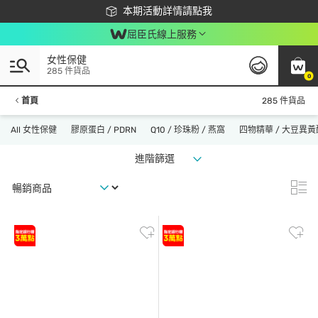
下載app最高回饋$350
本期活動詳情請點我
屈臣氏線上服務
女性保健
285 件貨品
0
首頁
285 件貨品
All 女性保健
膠原蛋白 / PDRN
Q10 / 珍珠粉 / 燕窩
四物精華 / 大豆異黃
進階篩選