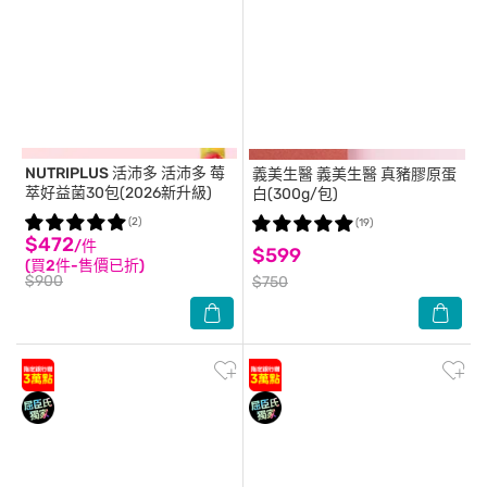
NUTRIPLUS 活沛多
活沛多 莓
義美生醫
義美生醫 真豬膠原蛋
萃好益菌30包(2026新升級)
白(300g/包)
(2)
(19)
$472
/件
$599
(買2件-售價已折)
$900
$750