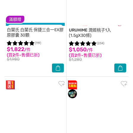
滿額贈
白蘭氏
白蘭氏 保捷三合一EX膠
URUHIME
潤姬桃子1入
原膠囊 30顆
(1.5gX30條)
(119)
(234)
$1,822
$1,050
/件
/件
(買2件-售價已折)
(買2件-售價已折)
$1,980
$1,280