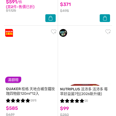
$591
/件
$371
(買2件-售價已折)
$1,125
$495
滿額贈
QUAKER 桂格
天地合補含鐵玫
NUTRIPLUS 活沛多
活沛多 莓
瑰四物飲120ml*12入
萃好益菌7包(2026新升級)
(221)
(2)
$585
$99
$639
$250