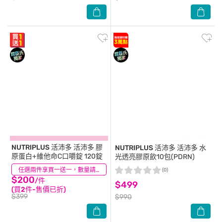
NUTRIPLUS 活沛多
活沛多 膠
NUTRIPLUS 活沛多
活沛多 水
原蛋白+維他命C口嚼錠 120錠
光透亮膠原飲10包(PDRN)
(115)
任選兩件享買一送一，數量請選2件
(0)
$200
/件
$499
(買2件-售價已折)
$399
$990