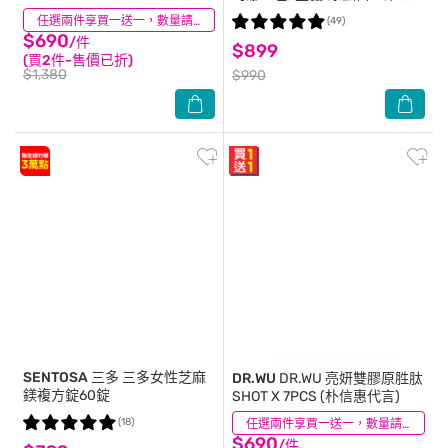
素C、牛乳賽洛美、蛋白聚醣)
(3)
任選兩件享買一送一，數量請選2件
(49)
$690
/件
$899
(買2件-售價已折)
$1,380
$990
SENTOSA 三多
三多女性芝麻
DR.WU
DR.WU 亮妍雙膠原胜肽
鎂複方錠60錠
SHOT X 7PCS (朴信惠代言)
(18)
(6)
任選兩件享買一送一，數量請選2件
$690
/件