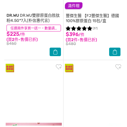
滿件贈
DR.WU
DR.WU雙膠原蛋白胜肽
豐傑生醫
【FJ豐傑生醫】德國
粉4.5G*7入(朴信惠代言)
100%膠原蛋白 15包/盒
(10)
任選兩件享買一送一，數量請選2件
(37)
$225
$396
/件
/件
(買2件-售價已折)
(買2件-售價已折)
$450
$480