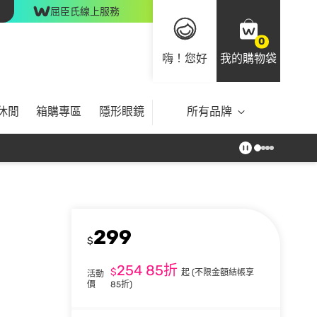
屈臣氏線上服務
0
嗨！您好
我的購物袋
休閒
箱購專區
隱形眼鏡
所有品牌
299
$
254
85折
$
起
(不限金額結帳享
活動
價
85折)