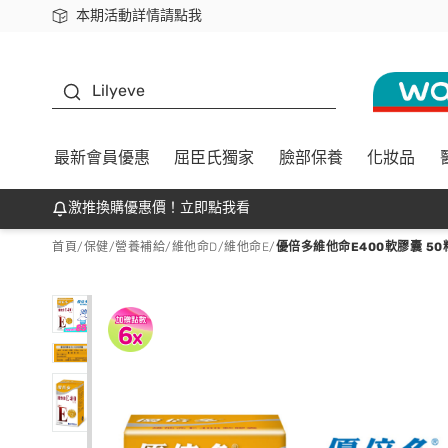
本期活動詳情請點我
下載app最高回饋$350
K beauty
Lilyeve
最新會員優惠
屈臣氏獨家
臉部保養
化妝品
激推換購優惠價！立即點我看
首頁
/
保健
/
營養補給
/
維他命D/維他命E
/
優倍多維他命E400軟膠囊 50