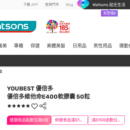
Watsons 屈氏生活
下載 APP
查詢門市
Blog
新登場!!
醫美
專櫃
保健
美體美髮
日用品
男性用品
運動
粒
YOUBEST 優倍多
優倍多維他命E400軟膠囊 50粒
健康商品點數狂飆6倍
保健食品滿$1200送$100
滿$100送數位印花