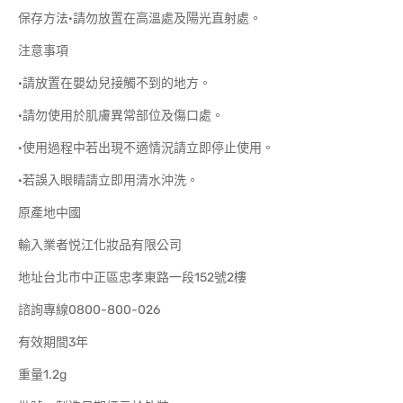
保存方法·請勿放置在高溫處及陽光直射處。
注意事項
·請放置在嬰幼兒接觸不到的地方。
·請勿使用於肌膚異常部位及傷口處。
·使用過程中若出現不適情況請立即停止使用。
·若誤入眼睛請立即用清水沖洗。
原產地中國
輸入業者悦江化妝品有限公司
地址台北市中正區忠孝東路一段152號2樓
諮詢專線0800-800-026
有效期間3年
重量1.2g