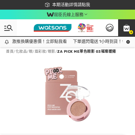
下載app最高回饋$350
本期活動詳情請點我
屈臣氏線上服務
0
激推換購優惠價！立即點我看
激推換購優惠價！立即點我看
下單選閃電送 1小時到貨！領神券
首頁
/
化妝品
/
眼/眉彩妝
/
眼影
/
ZA PICK ME單色眼影 03璀璨暖陽