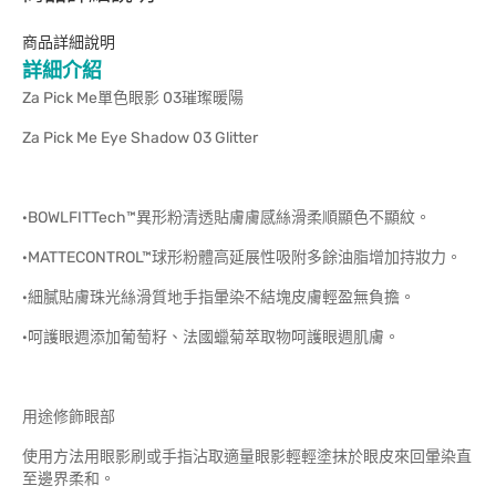
商品詳細說明
詳細介紹
Za Pick Me單色眼影 03璀璨暖陽
Za Pick Me Eye Shadow 03 Glitter
·BOWLFITTech™異形粉清透貼膚膚感絲滑柔順顯色不顯紋。
·MATTECONTROL™球形粉體高延展性吸附多餘油脂增加持妝力。
·細膩貼膚珠光絲滑質地手指暈染不結塊皮膚輕盈無負擔。
·呵護眼週添加葡萄籽、法國蠟菊萃取物呵護眼週肌膚。
用途修飾眼部
使用方法用眼影刷或手指沾取適量眼影輕輕塗抹於眼皮來回暈染直
至邊界柔和。