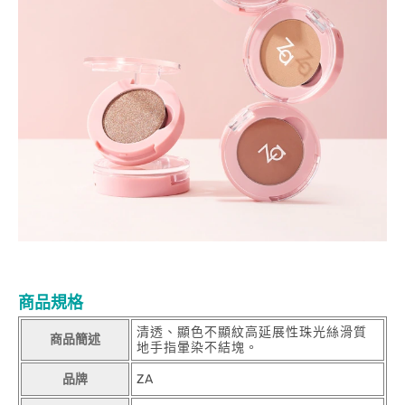
商品規格
清透、顯色不顯紋高延展性珠光絲滑質
商品簡述
地手指暈染不結塊。
品牌
ZA