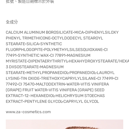
批號、製造日期標示於外裝
全成分
CALCIUM ALUMINUM BOROSILICATE·MICA·DIPHENYLSILOXY
PHENYL TRIMETHICONE·OCTYLDODECYL STEAROYL
STEARATE·SILICA·SYNTHETIC
FLUORPHLOGOPITE·POLYMETHYLSILSESQUIOXANE·CI
77491·SYNTHETIC WAX·CI 77891·MAGNESIUM
MYRISTATE·DIPENTAERYTHRITYL·HEXAHYDROXYSTEARATE/HEX
3 DIISOSTEARATE·MAGNESIUM
STEARATE·METHYLPROPANEDIOL·PROPANEDIOL·LAUROYL
LYSINE·TIN OXIDE·TRIETHOXYCAPRYLYLSILANE·CI 77499·CI
77492·CI 75470·MALTODEXTRIN·WATER·VITIS VINIFERA
(GRAPE) FRUIT WATER·VITIS VINIFERA (GRAPE) SEED
EXTRACT·12-HEXANEDIOL·HELICHRYSUM STOECHAS
EXTRACT·PENTYLENE GLYCOL·CAPRYLYL GLYCOL
www.za-cosmetics.com