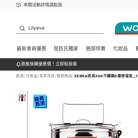
本期活動詳情請點我
下載app最高回饋$350
K beauty
Lilyeve
最新會員優惠
屈臣氏獨家
臉部保養
化妝品
激推換購優惠價！立即點我看
首頁
/
日用品
/
家用百貨
/
餐廚用品
/
ZEBRA斑馬304不鏽鋼2層便當盒_12