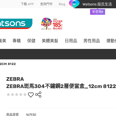
Watsons 屈氏生活
下載 APP
查詢門市
Blog
新登場!!
醫美
專櫃
保健
美體美髮
日用品
男性用品
運動
CM 8122
ZEBRA
ZEBRA斑馬304不鏽鋼2層便當盒_12cm 8122
商品貨號
167930