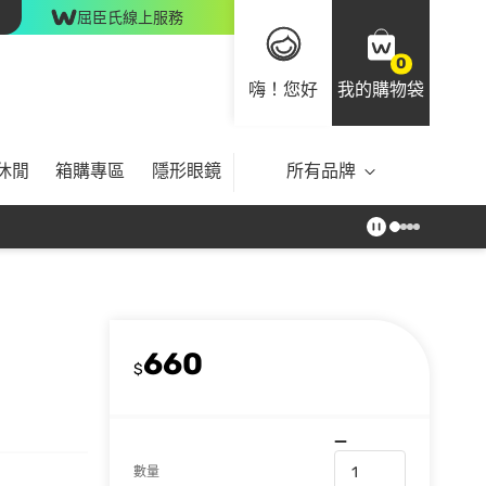
屈臣氏線上服務
0
嗨！您好
我的購物袋
休閒
箱購專區
隱形眼鏡
所有品牌
660
$
數量