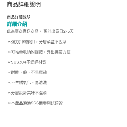
商品詳細說明
商品詳細說明
詳細介紹
此為廠商直送商品， 預計出貨日2-5天
＊強力扣環緊扣，分層菜盒不脫落
＊可堆疊收納附提把，外出攜帶方便
＊SUS304不鏽鋼材質
＊耐酸、鹼、不易腐蝕
＊不生銹氧化、易清洗
＊分層設計美味不混淆
＊本產品通過SGS無毒測試認證