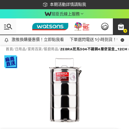
下載app最高回饋$350
本期活動詳情請點我
屈臣氏線上服務
0
激推換購優惠價！立即點我看
激推換購優惠價！立即點我看
下單選閃電送 1小時到貨！領神券
首頁
/
日用品
/
家用百貨
/
餐廚用品
/
ZEBRA斑馬304不鏽鋼4層便當盒_12CM 