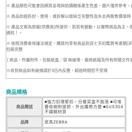
※ 產品顏色可能會因網頁呈現與拍攝關係產生色差，圖片僅供參考，
※ 商品如經拆封、使用、或拆解以致缺乏完整性及失去再販售價值時，
※ 產品文案為原廠(供應商)所提供，若若有變動，以實際商品為主
通知！。
※ 依照消費者保護法規定，購買均享有商品到貨七天的鑑賞考慮期(
包裝完整
( 商品、所屬附件、包裝紙盒／袋 無破壞、廠商紙箱及所有附隨文件或
※收到商品如有破損請於3日內反應，超過時間恕不受理
商品規格
■強力扣環緊扣，分層菜盒不脫落 ■可堆
商品簡述
疊收納附提把，外出攜帶方便 ■SUS304
不鏽鋼材質
品牌
斑馬ZEBRA