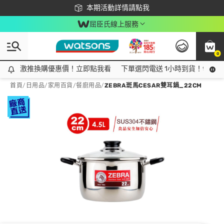
下載app最高回饋$350
本期活動詳情請點我
屈臣氏線上服務
0
激推換購優惠價！立即點我看
激推換購優惠價！立即點我看
下單選閃電送 1小時到貨！領神券
首頁
/
日用品
/
家用百貨
/
餐廚用品
/
ZEBRA斑馬CESAR雙耳鍋_22CM