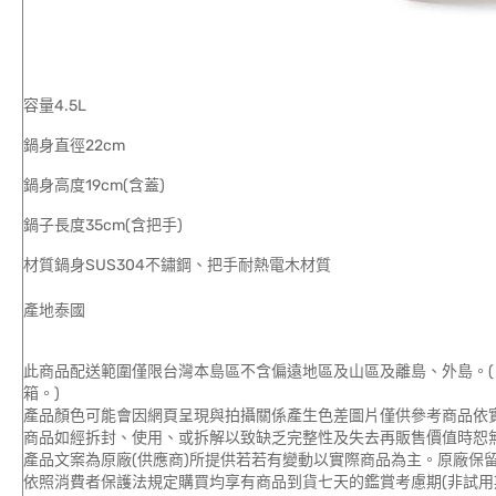
容量4.5L
鍋身直徑22cm
鍋身高度19cm(含蓋)
鍋子長度35cm(含把手)
材質鍋身SUS304不鏽鋼、把手耐熱電木材質
產地泰國
此商品配送範圍僅限台灣本島區不含偏遠地區及山區及離島、外島。(
箱。)
產品顏色可能會因網頁呈現與拍攝關係產生色差圖片僅供參考商品依
商品如經拆封、使用、或拆解以致缺乏完整性及失去再販售價值時恕無
產品文案為原廠(供應商)所提供若若有變動以實際商品為主。原廠保
依照消費者保護法規定購買均享有商品到貨七天的鑑賞考慮期(非試用