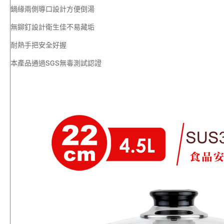
鍋緣兩側導口設計方便倒湯
無鉚釘設計衛生佳不易藏垢
耐熱手把安全好握
本產品通過SGS無毒測試認證