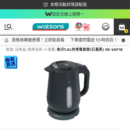
下載app最高回饋$350
本期活動詳情請點我
屈臣氏線上服務
0
激推換購優惠價！立即點我看
激推換購優惠價！立即點我看
下單選閃電送 1小時到貨！領神券
首頁
/
日用品
/
家用百貨
/
小家電
/
象印1.5L快煮電氣壺(石墨黑) CK-VAF15