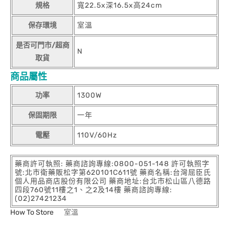
規格
寬22.5x深16.5x高24cm
保存環境
室溫
是否可門市/超商
N
取貨
商品屬性
功率
1300W
保固期限
一年
電壓
110V/60Hz
藥商許可執照: 藥商諮詢專線:0800-051-148 許可執照字
號:北市衛藥販松字第620101C611號 藥商名稱:台灣屈臣氏
個人用品商店股份有限公司 藥商地址:台北市松山區八德路
四段760號11樓之1、之2及14樓 藥商諮詢專線:
(02)27421234
How To Store
室溫