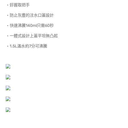
‧好握取把手
‧防止灰塵的注水口蓋設計
‧快速沸騰140ml只需60秒
‧一體式設計上蓋平坦無凸起
‧1.5L滿水約7分可沸騰