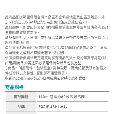
此商品配送範圍僅限台灣本島區不含偏遠地區及山區及離島、外
島。( 請注意收件地址請勿為郵局代領或郵政信箱。)
產品顏色可能會因網頁呈現與拍攝關係產生色差圖片僅供參考商品
依實際供貨樣式為準。
商品如經拆封、使用、或拆解以致缺乏完整性及失去再販售價值時
恕無法退(換)貨
產品文案為原廠(供應商)所提供若若有變動以實際商品為主。原廠
保留變更之權利若有變更恕不另行通知
依照消費者保護法規定購買均享有商品到貨七天的鑑賞考慮期(非
試用期)商品如需退回必須是保持全新且包裝完整
( 商品、所屬附件、包裝紙盒/袋 無破壞、廠商紙箱及所有附隨文
件或資料之完整性 ) 否則恕不接受退貨。
收到商品如有破損請於3日內反應超過時間恕不受理
商品規格
商品簡述
140ml僅需約60秒即可沸騰
品牌
ZOJIRUSHI 象印