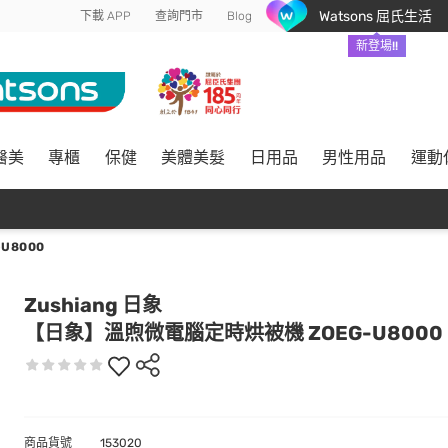
Watsons 屈氏生活
下載 APP
查詢門市
Blog
新登場!!
醫美
專櫃
保健
美體美髮
日用品
男性用品
運動
U8000
Zushiang 日象
【日象】溫煦微電腦定時烘被機 ZOEG-U8000
商品貨號
153020