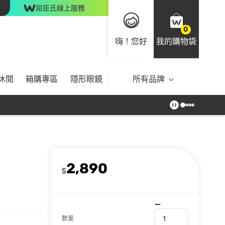
屈臣氏線上服務
0
嗨！您好
我的購物袋
休閒
箱購專區
隱形眼鏡
所有品牌
2,890
$
數量