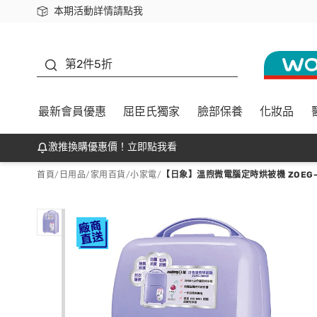
本期活動詳情請點我
下載app最高回饋$350
善存
第2件5折
最新會員優惠
屈臣氏獨家
臉部保養
化妝品
激推換購優惠價！立即點我看
首頁
/
日用品
/
家用百貨
/
小家電
/
【日象】溫煦微電腦定時烘被機 ZOEG-