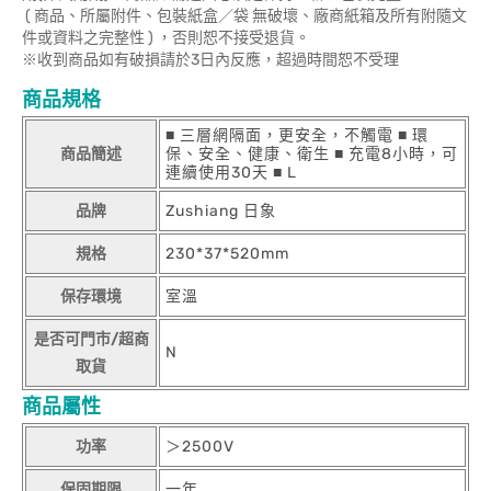
( 商品、所屬附件、包裝紙盒／袋 無破壞、廠商紙箱及所有附隨文
件或資料之完整性 ) ，否則恕不接受退貨。
※收到商品如有破損請於3日內反應，超過時間恕不受理
商品規格
■ 三層網隔面，更安全，不觸電 ■ 環
商品簡述
保、安全、健康、衛生 ■ 充電8小時，可
連續使用30天 ■ L
品牌
Zushiang 日象
規格
230*37*520mm
保存環境
室溫
是否可門市/超商
N
取貨
商品屬性
功率
＞2500V
保固期限
一年