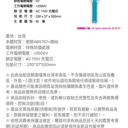
產地：台灣
本體材質：塑膠ABS757+鋼絲
電網材質：特殊防鏽處理
工作電網電壓：>2500V
額定電壓：AC 110V 充電式
包裝尺寸:：230*37*520mm
※ 此商品配送範圍僅限台灣本島區，不含偏遠地區及山區及離
島、外島。( 請注意！收件地址請勿為郵局代領或郵政信箱。)
※ 產品顏色可能會因網頁呈現與拍攝關係產生色差，圖片僅供參
考，商品依實際供貨樣式為準。
※ 商品如經拆封、使用、或拆解以致缺乏完整性及失去再販售價
值時，恕無法退(換)貨！
※ 產品文案為原廠(供應商)所提供，若若有變動，以實際商品為
主。原廠保留變更之權利，若有變更，恕不另行通知！。
※ 依照消費者保護法規定，購買均享有商品到貨七天的鑑賞考慮
期(非試用期)，商品如需退回必須是保持全新且包裝完整