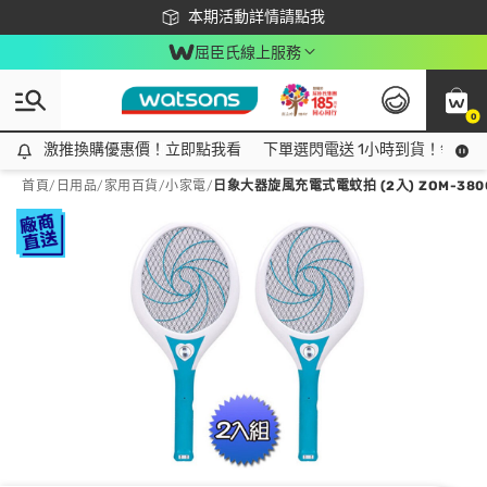
下載app最高回饋$350
本期活動詳情請點我
屈臣氏線上服務
0
激推換購優惠價！立即點我看
激推換購優惠價！立即點我看
下單選閃電送 1小時到貨！領神券
首頁
/
日用品
/
家用百貨
/
小家電
/
日象大器旋風充電式電蚊拍 (2入) ZOM-380