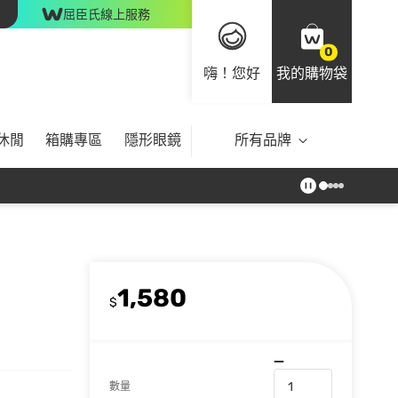
屈臣氏線上服務
0
嗨！您好
我的購物袋
休閒
箱購專區
隱形眼鏡
所有品牌
1,580
$
數量