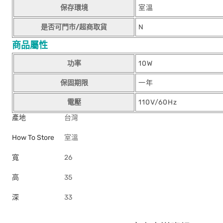
保存環境
室溫
是否可門市/超商取貨
N
商品屬性
功率
10W
保固期限
一年
電壓
110V/60Hz
產地
台灣
How To Store
室溫
寬
26
高
35
深
33