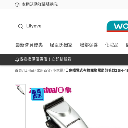
本期活動詳情請點我
下載app最高回饋$350
K beauty
Lilyeve
最新會員優惠
屈臣氏獨家
臉部保養
化妝品
激推換購優惠價！立即點我看
首頁
/
日用品
/
家用百貨
/
小家電
/
日象插電式有線寵物電動剪毛器ZOH-15