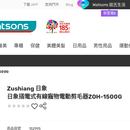
Watsons 屈氏生活
下載 APP
查詢門市
Blog
新登場!!
醫美
專櫃
保健
美體美髮
日用品
男性用品
運動
00G
Zushiang 日象
日象插電式有線寵物電動剪毛器ZOH-1500G
商品貨號
152995