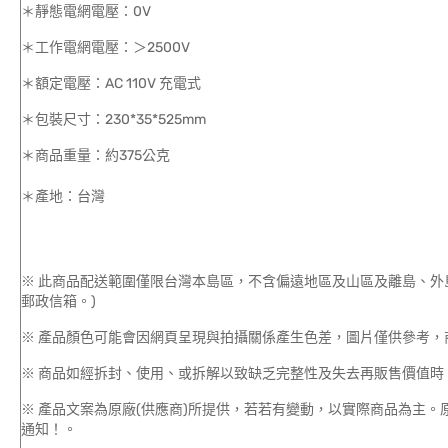
＊靜態電網電壓：0V
＊工作電網電壓：＞2500V
＊額定電壓：AC 110V 充電式
＊包裝尺寸：230*35*525mm
＊商品重量：約375公克
＊產地：台灣
※ 此商品配送範圍僅限台灣本島區，不含偏遠地區及山區及離島、外
郵政信箱。)
※ 產品顏色可能會因網頁呈現與拍攝關係產生色差，圖片僅供參考，
※ 商品如經拆封、使用、或拆解以致缺乏完整性及失去再販售價值時，
※ 產品文案為原廠(供應商)所提供，若若有變動，以實際商品為主
通知！。