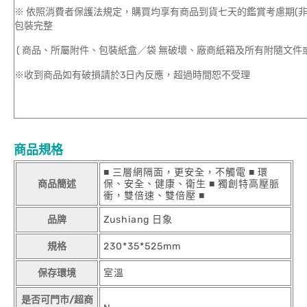
※ 依照消費者保護法規定，購買均享有商品到貨七天的鑑賞考慮期(
包裝完整
( 商品、所屬附件、包裝紙盒／袋 無破壞、廠商紙箱及所有附隨文件或
※收到商品如有破損請於3日內反應，超過時間恕不受理
商品規格
■ 三層網隔面，更安全，不觸電 ■ 環
商品簡述
保、安全、健康、衛生 ■ 獨創特高壓脈
衝，雙倍速、雙倍壓 ■
品牌
Zushiang 日象
規格
230*35*525mm
保存環境
室溫
是否可門市/超商