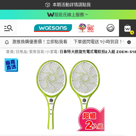
下載app最高回饋$350
本期活動詳情請點我
屈臣氏線上服務
0
激推換購優惠價！立即點我看
激推換購優惠價！立即點我看
下單選閃電送 1小時到貨！領神券
首頁
/
日用品
/
家用百貨
/
小家電
/
日象特大迴旋充電式電蚊拍2入組 ZOEM-518