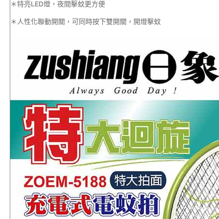
＊特亮LED燈，夜間擊蚊更方便
＊人性化聯動開關，可同時按下雙開關，開燈擊蚊