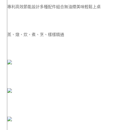
專利高效節能設計多種配件組合無油煙美味輕鬆上桌
蒸、燉、炊、煮、烹、樣樣精通