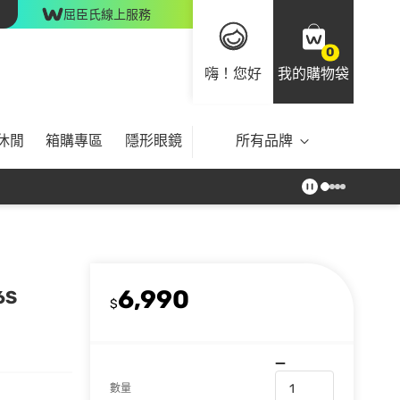
屈臣氏線上服務
0
嗨！您好
我的購物袋
休閒
箱購專區
隱形眼鏡
所有品牌
6,990
6S
$
數量