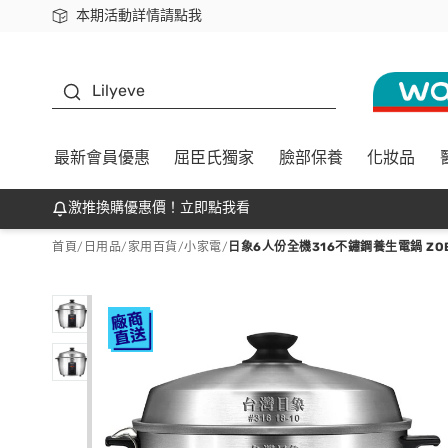
本期活動詳情請點我
下載app最高回饋$350
K beauty
Lilyeve
最新會員優惠
屈臣氏獨家
臉部保養
化妝品
激推換購優惠價！立即點我看
首頁
/
日用品
/
家用百貨
/
小家電
/
日象6人份全機316不鏽鋼養生電鍋 ZOE