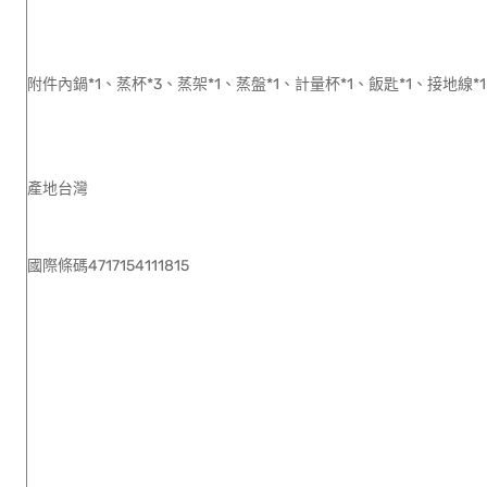
附件內鍋*1、蒸杯*3、蒸架*1、蒸盤*1、計量杯*1、飯匙*1、接地線*
產地台灣
國際條碼4717154111815