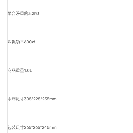
單台淨重約3.2KG
消耗功率600W
商品重量1.0L
本體尺寸305*225*235mm
包裝尺寸265*265*245mm