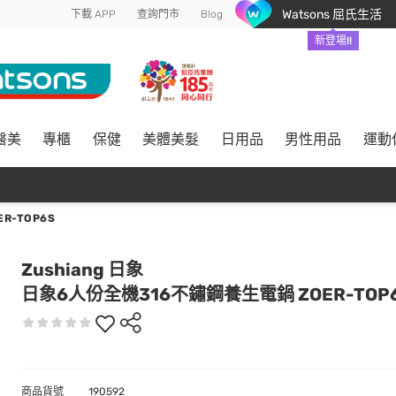
Watsons 屈氏生活
下載 APP
查詢門市
Blog
新登場!!
醫美
專櫃
保健
美體美髮
日用品
男性用品
運動
R-TOP6S
Zushiang 日象
日象6人份全機316不鏽鋼養生電鍋 ZOER-TOP
商品貨號
190592