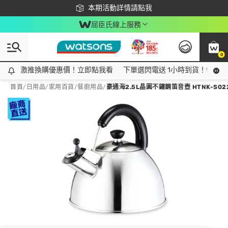
下載app最高回饋$350
本期活動詳情請點我
屈臣氏線上服務
0
激推換購優惠價！立即點我看
激推換購優惠價！立即點我看
下單選閃電送 1小時到貨！領神券
首頁
/
日用品
/
家用百貨
/
餐廚用品
/
豪通海2.5L晶圓不鏽鋼笛音壺 HTNK-S02