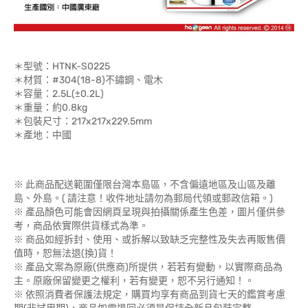
＊型號：HTNK-S0225
＊材質：#304(18-8)不鏽鋼、電木
＊容量：2.5L(±0.2L)
＊重量：約0.8kg
＊包裝尺寸：217x217x229.5mm
＊產地：中國
※ 此商品配送範圍僅限台灣本島區，不含偏遠地區及山區及離
島、外島。( 請注意！收件地址請勿為郵局代領或郵政信箱。)
※ 產品顏色可能會因網頁呈現與拍攝關係產生色差，圖片僅供參
考，商品依實際供貨樣式為準。
※ 商品如經拆封、使用、或拆解以致缺乏完整性及失去再販售價
值時，恕無法退(換)貨！
※ 產品文案為原廠(供應商)所提供，若若有變動，以實際商品為
主。原廠保留變更之權利，若有變更，恕不另行通知！。
※ 依照消費者保護法規定，購買均享有商品到貨七天的鑑賞考慮