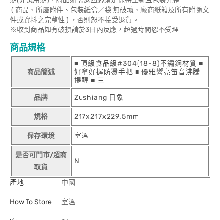
期(非試用期)，商品如需退回必須是保持全新且包裝完整
( 商品、所屬附件、包裝紙盒／袋 無破壞、廠商紙箱及所有附隨文
件或資料之完整性 ) ，否則恕不接受退貨。
※收到商品如有破損請於3日內反應，超過時間恕不受理
商品規格
■ 頂級食品級#304(18-8)不鏽鋼材質 ■
商品簡述
好拿好握防燙手把 ■ 優雅響亮笛音沸騰
提醒 ■ 三
品牌
Zushiang 日象
規格
217x217x229.5mm
保存環境
室溫
是否可門市/超商
N
取貨
產地
中國
How To Store
室溫