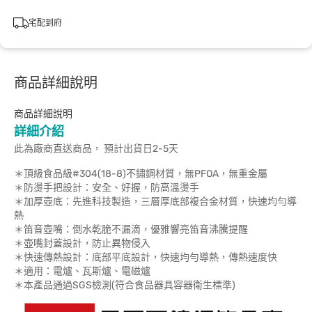
宅配到府
商品詳細說明
商品詳細說明
詳細介紹
此為廠商直送商品， 預計出貨日2-5天
＊頂級食品級#304(18-8)不鏽鋼材質，無PFOA，無重金屬
＊防燙手把設計：安全、好握，防高溫燙手
＊加厚壺底：先進科技製造，三層厚底部複合金材質，快速均勻導
熱
＊笛音壺嘴：倒水乾脆不漏滴，優雅響亮笛音沸騰提醒
＊壺嘴封蓋設計，防止異物侵入
＊快速傳熱設計：底部平底設計，快速均勻導熱，傳熱速度快
＊適用：電爐、瓦斯爐、電磁爐
＊本產品通過SGS檢測(符合食品器具容器衛生標準)