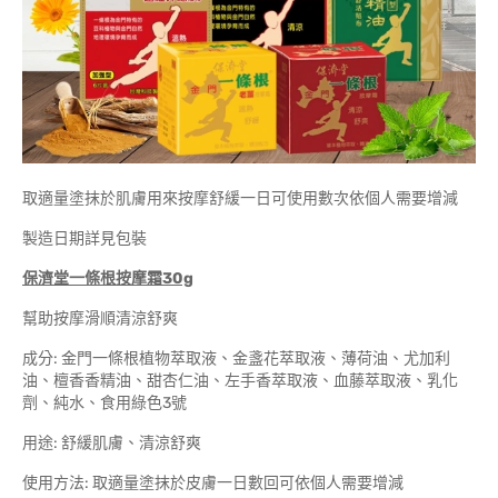
取適量塗抹於肌膚用來按摩舒緩一日可使用數次依個人需要增減
製造日期詳見包裝
保濟堂一條根按摩霜30g
幫助按摩滑順清涼舒爽
成分: 金門一條根植物萃取液、金盞花萃取液、薄荷油、尤加利
油、檀香香精油、甜杏仁油、左手香萃取液、血藤萃取液、乳化
劑、純水、食用綠色3號
用途: 舒緩肌膚、清涼舒爽
使用方法: 取適量塗抹於皮膚一日數回可依個人需要增減