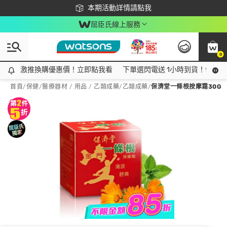
下載app最高回饋$350
本期活動詳情請點我
屈臣氏線上服務
0
激推換購優惠價！立即點我看
激推換購優惠價！立即點我看
下單選閃電送 1小時到貨！領神券
首頁
/
保健
/
醫療器材 / 用品 / 乙類成藥
/
乙類成藥
/
保濟堂一條根按摩霜30G