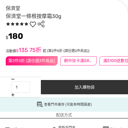
保濟堂
保濟堂一條根按摩霜30g
180
$
135
75折
$
起
(第2件5折 (請任選2件商品))
活動價
第2件5折 (請任選2件商品)
刷中信卡滿$888送3萬點
加入購物袋
查看門市庫存 (可能有時間誤差)
配送方式
屈臣氏門市