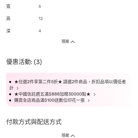
寬
6
高
12
深
4
隱藏
優惠活動: (3)
★任選2件享第二件5折★ 請選2件商品，折扣品項以價低者
計
★中國信託週五滿$888加贈30000點★
購買全店商品滿$100送數位印花一張
付款方式與配送方式
隱藏