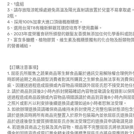
2、1盒組
3、請存放陰涼乾燥處避免高溫及陽光直射請放置於兒童不易拿取處。
2瓶。
4、採用100%加拿大進口頂級楓樹糖漿。
5、選用台灣T8有機新鮮銀耳環控培育不使用農藥。
6、2023年度榮獲食研所頒發的銀髮友善獎無添加任何化學香料或
7、富含多醣體、植物膠質、維生素及楓糖漿獨有的化合物及酚類物
的營養補給。
【訂購注意事項】
1. 屈臣氏所販售之蔬果商品等生鮮食品屬於通訊交易解除權合理例
時即將逾期之商品類型消費者對其所購買之生鮮食品無法享有消費保護
疵、因運送過程造成毀損或內容物品項錯誤外屈臣氏恕不接受其他任
2. 請於商品到貨後2小時內拆封開箱確認內容物並敬請全程錄影以
送過程造成商品毀損或內容物品項錯誤請於商品到貨後8小時內與屈
之照片或影片以利安排後續退換貨處理如逾8小時者恕無法受理。
3. 如欲辦理退換貨請確保商品維持未拆封使用之完整包裝狀態須包
請於退換貨時將所有商品完整置入於原外包裝箱內並依屈臣氏退換貨
品於送達後發生變質損壞屈臣氏亦無法受理您的退換貨申請敬請見諒
4. 若退換貨商品之包裝及其內容物、贈品等不完整屈臣氏將依其缺
價金如因退貨造成原訂單金額未達免運標準屈臣氏亦將自原應退款之