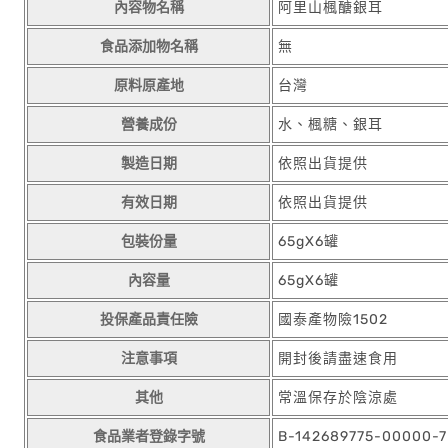
內容物名稱
阿里山楓醣銀耳
食品添加物名稱
無
原料原產地
台灣
營養成份
水、楓糖、銀耳
製造日期
依照出貨提供
有效日期
依照出貨提供
包裝份量
65gX6罐
內容量
65gX6罐
投保產品責任險
國泰產物險1502
注意事項
開封後請盡速食用
其他
常溫保存於陰涼處
食品業者登錄字號
B-142689775-00000-7