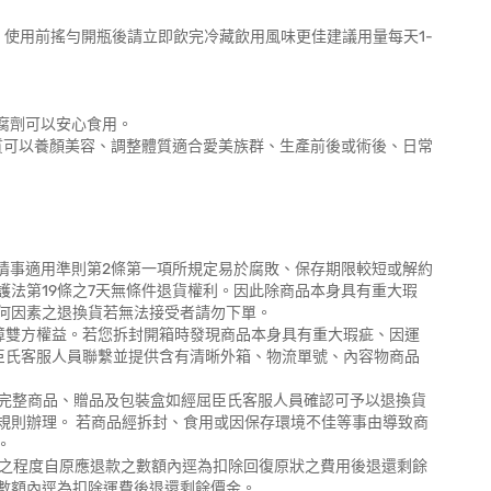
使用前搖勻開瓶後請立即飲完冷藏飲用風味更佳建議用量每天1-
防腐劑可以安心食用。
質可以養顏美容、調整體質適合愛美族群、生產前後或術後、日常
外情事適用準則第2條第一項所規定易於腐敗、保存期限較短或解約
法第19條之7天無條件退貨權利。因此除商品本身具有重大瑕
何因素之退換貨若無法接受者請勿下單。
保障雙方權益。若您拆封開箱時發現商品本身具有重大瑕疵、因運
臣氏客服人員聯繫並提供含有清晰外箱、物流單號、內容物商品
含完整商品、贈品及包裝盒如經屈臣氏客服人員確認可予以退換貨
規則辦理。 若商品經拆封、食用或因保存環境不佳等事由導致商
。
損之程度自原應退款之數額內逕為扣除回復原狀之費用後退還剩餘
數額內逕為扣除運費後退還剩餘價金。