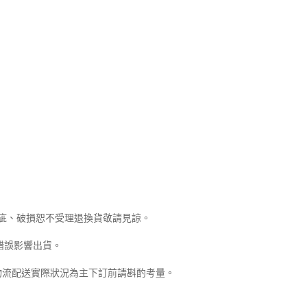
瑕疵、破損恕不受理退換貨敬請見諒。
錯誤影響出貨。
物流配送實際狀況為主下訂前請斟酌考量。