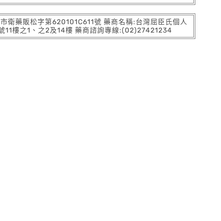
:北市衛藥販松字第620101C611號 藥商名稱:台灣屈臣氏個人
之1、之2及14樓 藥商諮詢專線:(02)27421234