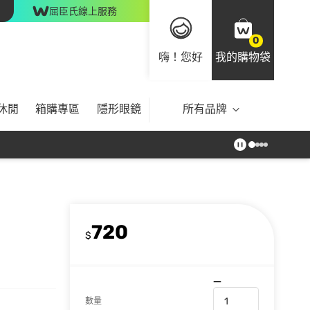
屈臣氏線上服務
0
嗨！您好
我的購物袋
休閒
箱購專區
隱形眼鏡
所有品牌
720
$
數量