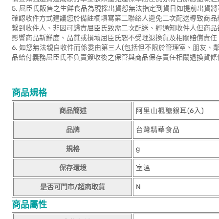
5. 屈臣氏販售之生鮮食品為現採出貨恕無法指定到貨日如提前出貨
確認收件方式建議您於備註欄填寫第二聯絡人避免二次配送導致商品
繫到收件人、非因可歸責屈臣氏致需二次配送、經通知收件人但商品
影響商品新鮮度、品質或損壞屈臣氏恕不受理退換貨及相關賠償責任
6. 如您無法親自收件而係委由第三人(包括但不限於管理室、朋友
品給付義務屈臣氏不負責簽收後之保管與商品保存責任相關退換貨條
商品規格
商品簡述
阿里山楓醣銀耳(6入)
品牌
台灣精華食品
規格
g
保存環境
室溫
是否可門市/超商取貨
N
商品屬性