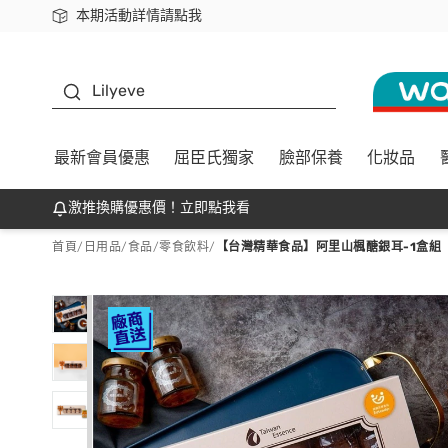
本期活動詳情請點我
下載app最高回饋$350
K beauty
Lilyeve
最新會員優惠
屈臣氏獨家
臉部保養
化妝品
激推換購優惠價！立即點我看
首頁
/
日用品
/
食品
/
零食飲料
/
【台灣精華食品】阿里山楓醣銀耳-1盒組