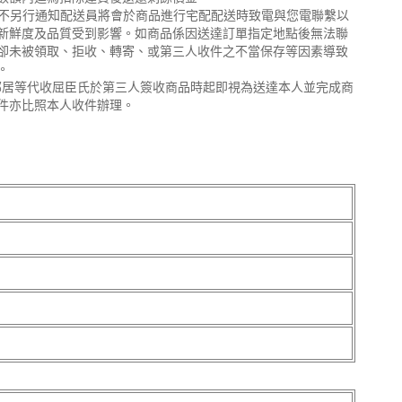
將不另行通知配送員將會於商品進行宅配配送時致電與您電聯繫以
新鮮度及品質受到影響。如商品係因送達訂單指定地點後無法聯
卻未被領取、拒收、轉寄、或第三人收件之不當保存等因素導致
。
、鄰居等代收屈臣氏於第三人簽收商品時起即視為送達本人並完成商
件亦比照本人收件辦理。