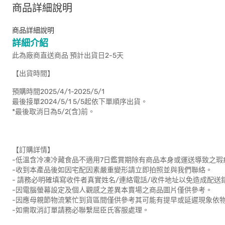
商品詳細說明
商品詳細說明
詳細介紹
此為廠商直送商品 預計出貨日2-5天
【出貨時間】
預購時間2025/4/1-2025/5/1
最後接單2024/5/1 5/5起依下單順序出貨。
*最後取消日為5/2(含)前。
【訂購詳情】
-低溫含冷凍冷藏食品不適用7日鑑賞期除有商品本身或運送導致之
-收到本產品後如因宅配因素嚴重變形請立即拍照並與我們聯絡。
- 請務必明確填寫收件者真實姓名/連絡電話/收件地址以免造成配送
-因電腦螢幕設定及個人觀感之差異本賣場之商品圖片僅供參考。
-因應母親節物流繁忙到貨區間僅供參考其可能有提早或延遲現象依
-如需取消訂單請務必聯繫屈臣氏客服處理。