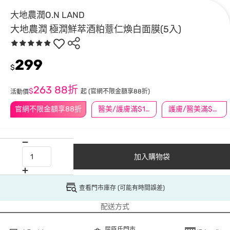
大地農潤O.N LAND
大地農潤 極潤鮮萃酒粕薏仁煥白面膜(5入)
299
$
263
88折
$
起
(官網不限金額享88折)
活動價
官網不限金額享88折
醫美/護膚滿$1200送$200
護膚/醫美滿$600送好禮
加入購物袋
查看門市庫存 (可能有時間誤差)
配送方式
屈臣氏門市