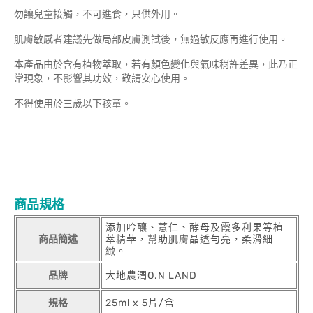
勿讓兒童接觸，不可進食，只供外用。
肌膚敏感者建議先做局部皮膚測試後，無過敏反應再進行使用。
本產品由於含有植物萃取，若有顏色變化與氣味稍許差異，此乃正
常現象，不影響其功效，敬請安心使用。
不得使用於三歲以下孩童。
商品規格
添加吟釀、薏仁、酵母及霞多利果等植
商品簡述
萃精華，幫助肌膚晶透勻亮，柔滑細
緻。
品牌
大地農潤O.N LAND
規格
25ml x 5片/盒