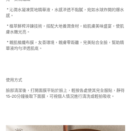
* 沁潤水凝凍質地精華液，水感滲透不黏膩，宛如水球炸開的爆水
感。
* 植萃鮮榨淬鍊技術，搭配大地養潤食材，給肌膚美味盛宴，使肌
膚水嫩光亮。
* 親肌植纖布膜，友善環境，親膚零距離，完美貼合全臉，幫助精
華液均勻滲透肌底。
使用方式
臉部清潔後，打開面膜平貼於臉上，輕按各處使其完全服貼，靜待
15-20分鐘後取下面膜，可視個人情況進行清洗或輕拍吸收。