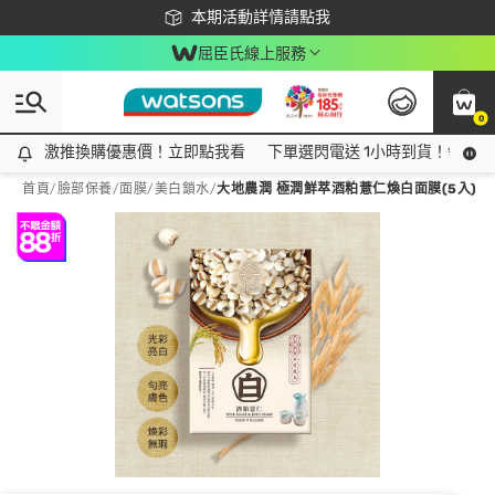
下載app最高回饋$350
本期活動詳情請點我
屈臣氏線上服務
0
激推換購優惠價！立即點我看
激推換購優惠價！立即點我看
下單選閃電送 1小時到貨！領神券
首頁
/
臉部保養
/
面膜
/
美白鎖水
/
大地農潤 極潤鮮萃酒粕薏仁煥白面膜(5入)