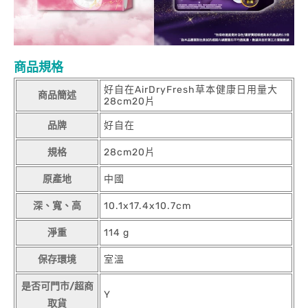
商品規格
好自在AirDryFresh草本健康日用量大
商品簡述
28cm20片
品牌
好自在
規格
28cm20片
原產地
中國
深、寬、高
10.1x17.4x10.7cm
淨重
114 g
保存環境
室溫
是否可門市/超商
Y
取貨