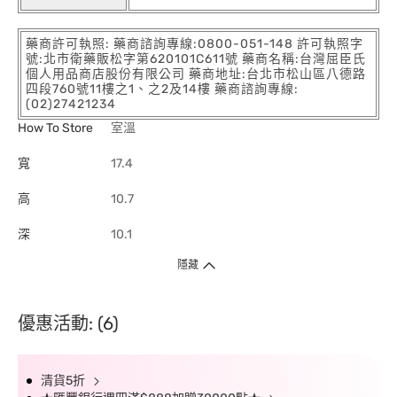
藥商許可執照: 藥商諮詢專線:0800-051-148 許可執照字
號:北市衛藥販松字第620101C611號 藥商名稱:台灣屈臣氏
個人用品商店股份有限公司 藥商地址:台北市松山區八德路
四段760號11樓之1、之2及14樓 藥商諮詢專線:
(02)27421234
How To Store
室溫
寬
17.4
高
10.7
深
10.1
隱藏
優惠活動: (6)
清貨5折