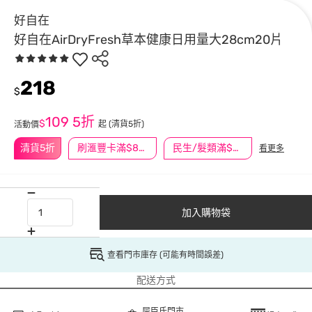
好自在
好自在AirDryFresh草本健康日用量大28cm20片
218
$
109
5折
$
起
(清貨5折)
活動價
清貨5折
刷滙豐卡滿$888送3萬點
民生/髮類滿$388送舒潔冰巾
看更多
加入購物袋
查看門市庫存 (可能有時間誤差)
配送方式
屈臣氏門市