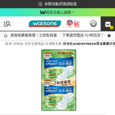
下載app最高回饋$350
本期活動詳情請點我
屈臣氏線上服務
0
激推換購優惠價！立即點我看
激推換購優惠價！立即點我看
下單選閃電送 1小時到貨！領神券
首頁
/
日用品
/
女性生理用品
/
日用衛生棉
/
好自在AIRDRYFRESH草本健康日