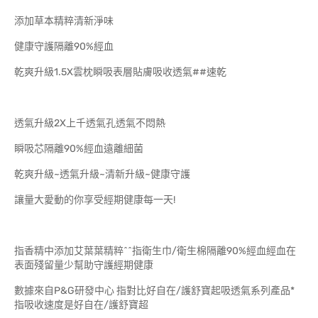
添加草本精粹清新淨味
健康守護隔離90%經血
乾爽升級1.5X雲枕瞬吸表層貼膚吸收透氣##速乾
透氣升級2X上千透氣孔透氣不悶熱
瞬吸芯隔離90%經血遠離細菌
乾爽升級~透氣升級~清新升級~健康守護
讓量大愛動的你享受經期健康每一天!
指香精中添加艾葉葉精粹^^指衛生巾/衛生棉隔離90%經血經血在
表面殘留量少幫助守護經期健康
數據來自P&G研發中心 指對比好自在/護舒寶起吸透氣系列產品*
指吸收速度是好自在/護舒寶超