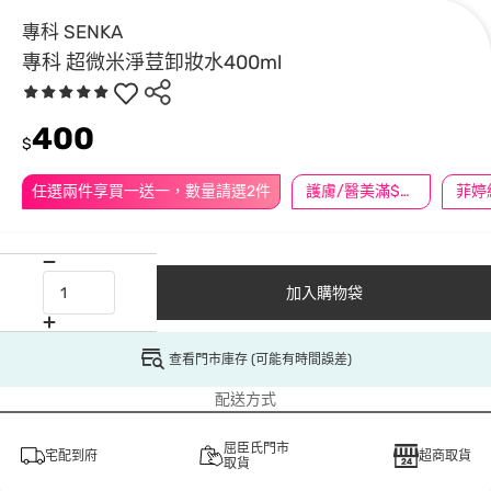
專科 SENKA
專科 超微米淨荳卸妝水400ml
400
$
任選兩件享買一送一，數量請選2件
護膚/醫美滿$600送好禮
加入購物袋
查看門市庫存 (可能有時間誤差)
配送方式
屈臣氏門市
宅配到府
超商取貨
取貨