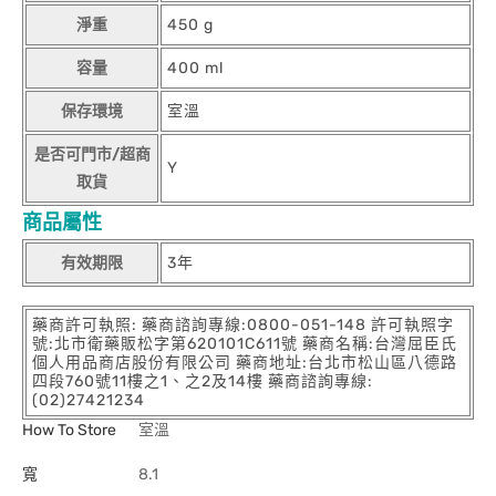
淨重
450 g
容量
400 ml
保存環境
室溫
是否可門市/超商
Y
取貨
商品屬性
有效期限
3年
藥商許可執照: 藥商諮詢專線:0800-051-148 許可執照字
號:北市衛藥販松字第620101C611號 藥商名稱:台灣屈臣氏
個人用品商店股份有限公司 藥商地址:台北市松山區八德路
四段760號11樓之1、之2及14樓 藥商諮詢專線:
(02)27421234
How To Store
室溫
寬
8.1