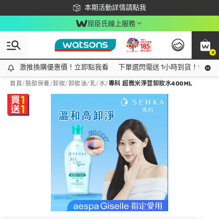
下載app最高回饋$350
本期活動詳情請點我
屈臣氏線上服務
0
激推換購優惠價！立即點我看
激推換購優惠價！立即點我看
下單選閃電送 1小時到貨！領神券
首頁
/
臉部保養
/
卸妝
/
卸妝油/乳/水
/
專科 超微米淨荳卸妝水400ML