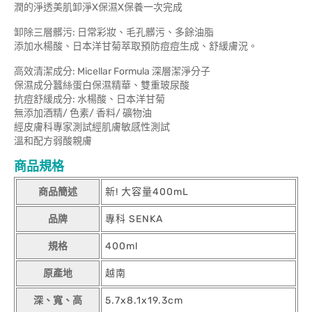
潤的淨透美肌卸淨X保濕X保養一次完成
卸除三層髒污: 日常彩妝、毛孔髒污、多餘油脂
添加水楊酸、日本洋甘菊萃取預防痘痘生成、舒緩膚況。
高效清潔成分: Micellar Formula 深層潔淨分子
保濕成分蠶絲蛋白保濕精華、雙重玻尿酸
抗痘舒緩成分: 水楊酸、日本洋甘菊
無添加酒精/ 色素/ 香料/ 礦物油
經皮膚科專家測試經肌膚敏感性測試
溫和配方弱酸親膚
商品規格
商品簡述
新! 大容量400mL
品牌
專科 SENKA
規格
400ml
原產地
越南
深、寬、高
5.7x8.1x19.3cm