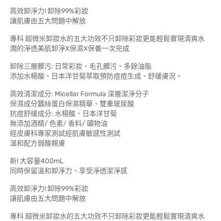
高效卸淨力! 卸除99%彩妝
讓肌膚由五大問題中解放
專科 超微米卸妝水的五大功效不只卸除彩妝更能輕鬆實現清爽水
潤的淨透美肌卸淨X保濕X保養一次完成
卸除三層髒污: 日常彩妝、毛孔髒污、多餘油脂
添加水楊酸、日本洋甘菊萃取預防痘痘生成、舒緩膚況。
高效清潔成分: Micellar Formula 深層潔淨分子
保濕成分蠶絲蛋白保濕精華、雙重玻尿酸
抗痘舒緩成分: 水楊酸、日本洋甘菊
無添加酒精/ 色素/ 香料/ 礦物油
經皮膚科專家測試經肌膚敏感性測試
溫和配方弱酸親膚
新! 大容量400mL
同時保留溫和卸淨力、享受淨透潔淨感
高效卸淨力! 卸除99%彩妝
讓肌膚由五大問題中解放
專科 超微米卸妝水的五大功效不只卸除彩妝更能輕鬆實現清爽水