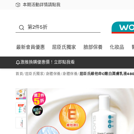
本期活動詳情請點我
下載app最高回饋$350
善存
第2件5折
最新會員優惠
屈臣氏獨家
臉部保養
化妝品
激推換購優惠價！立即點我看
首頁
/
屈臣氏獨家
/
身體保養
/
身體保養
/
屈臣氏維他命C嫩白潤膚乳液480