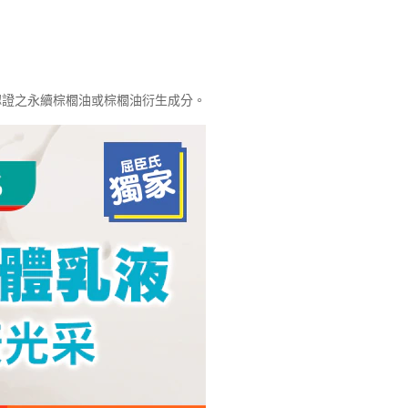
O認證之永續棕櫚油或棕櫚油衍生成分。