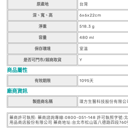
原產地
台灣
深、寬、高
6x6x22cm
淨重
518.3 g
容量
480 ml
保存環境
室溫
是否可門市/超商取貨
Y
商品屬性
有效期限
1095天
廠商資訊
製造商名稱
璞方生醫科技股份有限公
藥商許可執照: 藥商諮詢專線:0800-051-148 許可執照字號
用品商店股份有限公司 藥商地址:台北市松山區八德路四段760號11樓