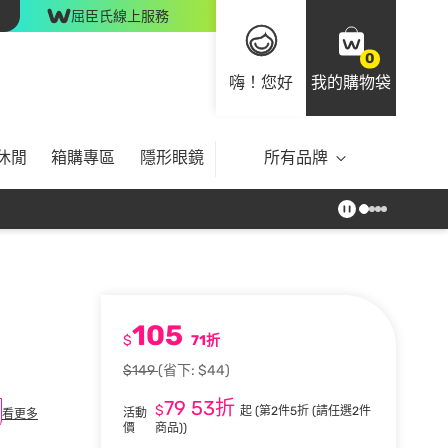
屈臣氏線上服務
0
嗨！您好
我的購物袋
休閒
箱購專區
隱形眼鏡
所有品牌
105
$
71折
$149
(省下: $44)
79
53折
$
起
(第2件5折 (請任選2件
活動
看更多
價
商品))