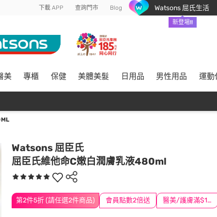
Watsons 屈氏生活
下載 APP
查詢門市
Blog
新登場!!
醫美
專櫃
保健
美體美髮
日用品
男性用品
運動
ML
Watsons 屈臣氏
屈臣氏維他命C嫩白潤膚乳液480ml
第2件5折 (請任選2件商品)
會員點數2倍送
醫美/護膚滿$1200送$200