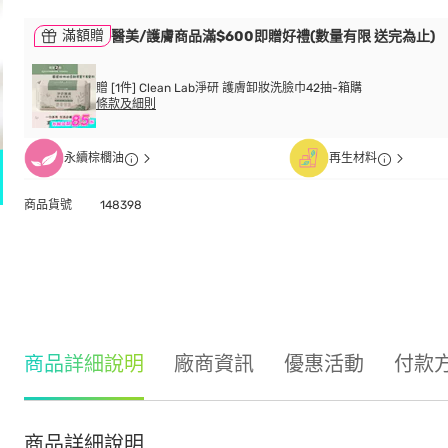
滿額贈
醫美/護膚商品滿$600即贈好禮(數量有限 送完為止)
贈 [1件] Clean Lab淨研 護膚卸妝洗臉巾42抽-箱購
條款及細則
永續棕櫚油
再生材料
商品貨號
148398
商品詳細說明
廠商資訊
優惠活動
付款
商品詳細說明