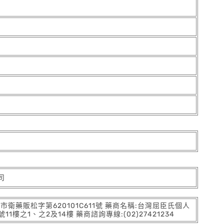
司
:北市衛藥販松字第620101C611號 藥商名稱:台灣屈臣氏個人
之1、之2及14樓 藥商諮詢專線:(02)27421234