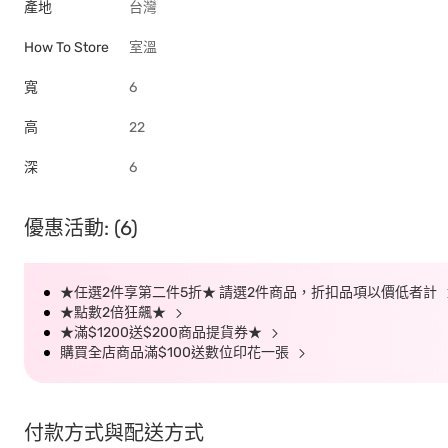
產地
台灣
How To Store
室溫
寬
6
高
22
深
6
優惠活動: (6)
★任選2件享第二件5折★ 請選2件商品，折扣品項以價低者計
★點數2倍狂飆★
★滿$1200送$200商品提貨券★
購買全店商品滿$100送數位印花一張
付款方式與配送方式