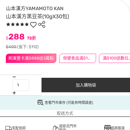
山本漢方YAMAMOTO KAN
山本漢方黑豆茶(10gX30包)
288
$
72折
$400
(省下: $112)
刷滙豐卡滿$888送3萬點
保健食品滿$1200送$100
滿$100
加入購物袋
查看門市庫存 (可能有時間誤差)
配送方式
屈臣氏門市
宅配到府
超商取貨