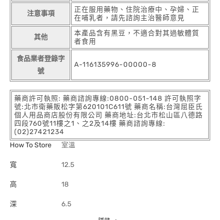
正在服用藥物、住院治療中、孕婦、正
注意事項
在哺乳者，請先諮詢主治醫師意見
本產品含有黑豆，不適合對其過敏體質
其他
者食用
食品業者登錄字
A-116135996-00000-8
號
藥商許可執照: 藥商諮詢專線:0800-051-148 許可執照字
號:北市衛藥販松字第620101C611號 藥商名稱:台灣屈臣氏
個人用品商店股份有限公司 藥商地址:台北市松山區八德路
四段760號11樓之1、之2及14樓 藥商諮詢專線:
(02)27421234
How To Store
室溫
寬
12.5
高
18
深
6.5