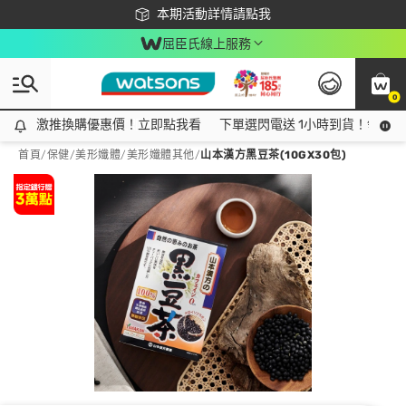
下載app最高回饋$350
本期活動詳情請點我
屈臣氏線上服務
0
激推換購優惠價！立即點我看
激推換購優惠價！立即點我看
下單選閃電送 1小時到貨！領神券
首頁
/
保健
/
美形孅體
/
美形孅體其他
/
山本漢方黑豆茶(10GX30包)