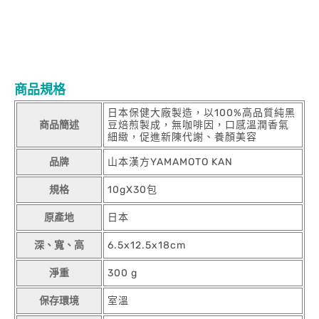
商品規格
日本保健大廠製造，以100%高品質純黑
商品簡述
豆焙煎製成，無咖啡因，口感溫潤香氣
細緻，促進新陳代謝、養顏美容
品牌
山本漢方YAMAMOTO KAN
規格
10gX30包
原產地
日本
深、寬、高
6.5x12.5x18cm
淨重
300 g
保存環境
室溫