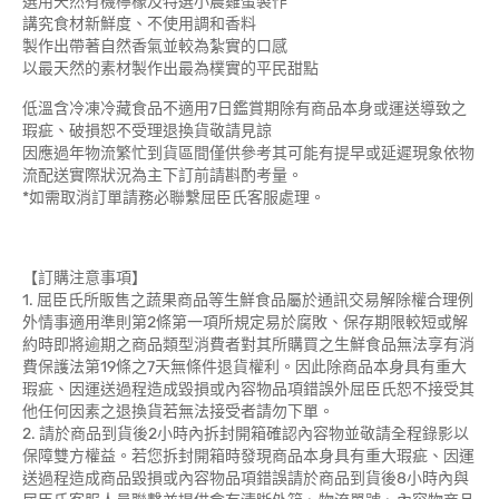
選用天然有機檸檬及特選小農雞蛋製作
講究食材新鮮度、不使用調和香料
製作出帶著自然香氣並較為紮實的口感
以最天然的素材製作出最為樸實的平民甜點
低溫含冷凍冷藏食品不適用7日鑑賞期除有商品本身或運送導致之
瑕疵、破損恕不受理退換貨敬請見諒
因應過年物流繁忙到貨區間僅供參考其可能有提早或延遲現象依物
流配送實際狀況為主下訂前請斟酌考量。
*如需取消訂單請務必聯繫屈臣氏客服處理。
【訂購注意事項】
1. 屈臣氏所販售之蔬果商品等生鮮食品屬於通訊交易解除權合理例
外情事適用準則第2條第一項所規定易於腐敗、保存期限較短或解
約時即將逾期之商品類型消費者對其所購買之生鮮食品無法享有消
費保護法第19條之7天無條件退貨權利。因此除商品本身具有重大
瑕疵、因運送過程造成毀損或內容物品項錯誤外屈臣氏恕不接受其
他任何因素之退換貨若無法接受者請勿下單。
2. 請於商品到貨後2小時內拆封開箱確認內容物並敬請全程錄影以
保障雙方權益。若您拆封開箱時發現商品本身具有重大瑕疵、因運
送過程造成商品毀損或內容物品項錯誤請於商品到貨後8小時內與