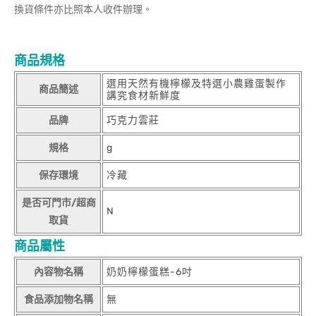
換貨條件亦比照本人收件辦理。
商品規格
選用天然有機檸檬及特選小農雞蛋製作
商品簡述
講究食材新鮮度
品牌
巧克力雲莊
規格
g
保存環境
冷藏
是否可門市/超商
N
取貨
商品屬性
內容物名稱
奶奶檸檬蛋糕-6吋
食品添加物名稱
無