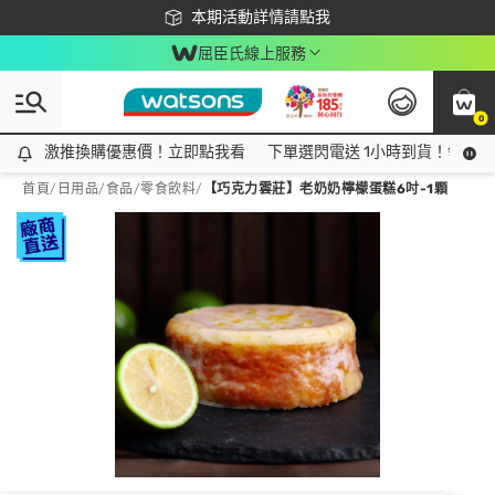
下載app最高回饋$350
本期活動詳情請點我
屈臣氏線上服務
0
激推換購優惠價！立即點我看
激推換購優惠價！立即點我看
下單選閃電送 1小時到貨！領神券
首頁
/
日用品
/
食品
/
零食飲料
/
【巧克力雲莊】老奶奶檸檬蛋糕6吋-1顆