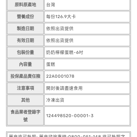
原料原產地
台灣
營養成份
每份126.9大卡
製造日期
依照出貨提供
有效日期
依照出貨提供
包裝份量
奶奶檸檬蛋糕-6吋
內容量
蛋糕
投保產品責任險
22A0001078
注意事項
開封後請盡速食用
其他
冷凍出貨
食品業者登錄字
124498520-00001-3
號
藥商許可執照: 藥商諮詢專線:0800-051-148 許可執照字