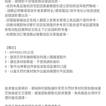
瑕疵、破損恕不受理退換貨敬請見諒。
-收到本產品後如因宅配因素嚴重變形請立即拍照並與我們聯絡。
- 請務必明確填寫收件者真實姓名/連絡電話/收件地址以免造成配
送錯誤影響出貨。
-因電腦螢幕設定及個人觀感之差異本賣場之商品圖片僅供參考。
-因應母親節物流繁忙到貨區間僅供參考其可能有提早或延遲現象
依物流配送實際狀況為主下訂前請斟酌考量。
-如需取消訂單請務必聯繫屈臣氏客服處理。
【備註】
1、6吋450±3%公克
2、選用天然有機檸檬及特選小農雞蛋製作
3、講究食材新鮮度、不使用調和香料
4、製作出帶著自然香氣並較為紮實的口感
5、以最天然的素材製作出最為樸實的平民甜點
追求做出更美好、更純粹的甜點讓你享受天然好食材的原始風味讓
您無論是生日蛋糕、飯後甜點都能吃起來健康、無負擔是台灣伴手
禮的最佳選擇。