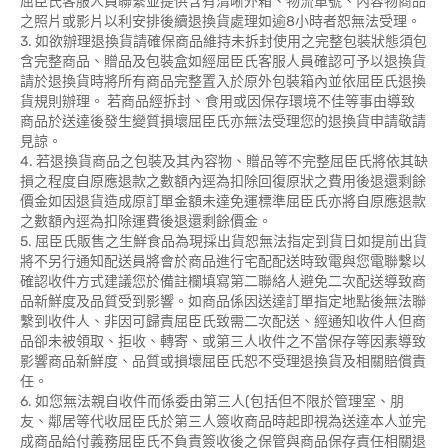
屈臣氏客服人員聯繫並提供含有清晰外箱、物流單號、內容物商品
之照片或影片以利安排後續退換貨處理如逾8小時者恕無法受理。
3. 如欲辦理退換貨請確保商品維持未拆封使用之完整包裝狀態須包
含完整商品、贈品及包裝盒如經屈臣氏客服人員確認可予以退換貨
請於退換貨時將所有商品完整置入於原外包裝箱內並依屈臣氏退換
貨規則辦理。 若商品經拆封、食用或因保存環境不佳等事由導致
商品於送達後發生變質損壞屈臣氏亦無法受理您的退換貨申請敬請
見諒。
4. 若退換貨商品之包裝及其內容物、贈品等不完整屈臣氏將依其缺
損之程度自原應退款之數額內逕為扣除回復原狀之費用後退還剩餘
價金如因退貨造成原訂單金額未達免運標準屈臣氏亦將自原應退款
之數額內逕為扣除運費後退還剩餘價金。
5. 屈臣氏販售之生鮮食品為現採出貨恕無法指定到貨日如提前出貨
將不另行通知配送員將會於商品進行宅配配送時致電與您電聯繫以
確認收件方式建議您於備註欄填寫第二聯絡人避免二次配送導致商
品新鮮度及品質受到影響。如商品係因送達訂單指定地點後無法聯
繫到收件人、非因可歸責屈臣氏致需二次配送、經通知收件人但商
品卻未被領取、拒收、轉寄、或第三人收件之不當保存等因素導致
影響商品新鮮度、品質或損壞屈臣氏恕不受理退換貨及相關賠償責
任。
6. 如您無法親自收件而係委由第三人(包括但不限於管理室、朋
友、鄰居等代收屈臣氏於第三人簽收商品時起即視為送達本人並完
成商品給付義務屈臣氏不負責簽收後之保管與商品保存責任相關退