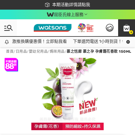
下載app最高回饋$350
本期活動詳情請點我
屈臣氏線上服務
0
激推換購優惠價！立即點我看
激推換購優惠價！立即點我看
下單選閃電送 1小時到貨！領神券
首頁
/
日用品
/
嬰幼兒用品
/
媽咪用品
/
慕之恬廊 慕之孕 孕膚霜花香款 150ML