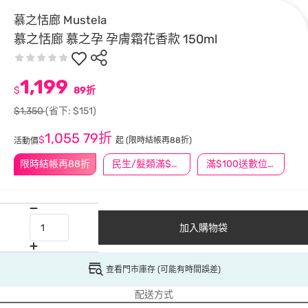
慕之恬廊 Mustela
慕之恬廊 慕之孕 孕膚霜花香款 150ml
1,199
$
89折
$1,350
(省下: $151)
1,055
79折
$
起
(限時結帳再88折)
活動價
限時結帳再88折
民生/髮類滿$388送舒潔冰巾
滿$100送數位印花
加入購物袋
查看門市庫存 (可能有時間誤差)
配送方式