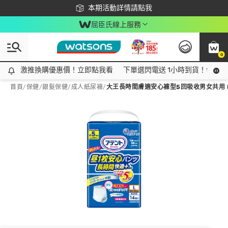
下載app最高回饋$350
本期活動詳情請點我
屈臣氏線上服務
0
激推換購優惠價！立即點我看
激推換購優惠價！立即點我看
下單選閃電送 1小時到貨！領神券
首頁
/
保健
/
銀髮保健
/
成人紙尿褲
/
大王長時間膚適安心褲型5回吸收男女共用 L