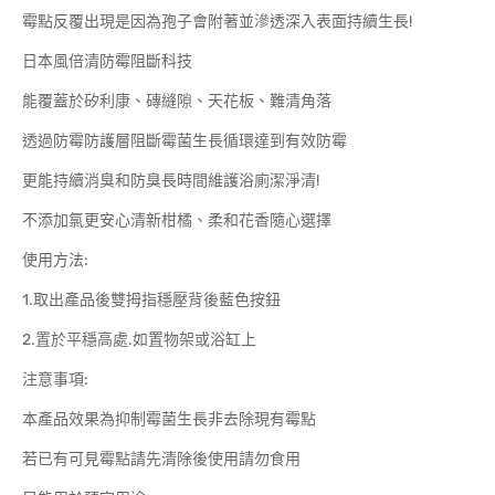
霉點反覆出現是因為孢子會附著並滲透深入表面持續生長!
日本風倍清防霉阻斷科技
能覆蓋於矽利康、磚縫隙、天花板、難清角落
透過防霉防護層阻斷霉菌生長循環達到有效防霉
更能持續消臭和防臭長時間維護浴廁潔淨清!
不添加氯更安心清新柑橘、柔和花香隨心選擇
使用方法:
1.取出產品後雙拇指穩壓背後藍色按鈕
2.置於平穩高處.如置物架或浴缸上
注意事項:
本產品效果為抑制霉菌生長非去除現有霉點
若已有可見霉點請先清除後使用請勿食用