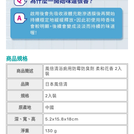
商品規格
風倍清浴廁用防霉防臭劑 柔和花香 2入
商品簡述
裝
品牌
日本風倍清
規格
2入裝
原產地
中國
深、寬、高
5.2x15.8x18cm
淨重
130 g