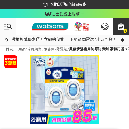
下載app最高回饋$350
本期活動詳情請點我
屈臣氏線上服務
0
激推換購優惠價！立即點我看
激推換購優惠價！立即點我看
下單選閃電送 1小時到貨！領神券
首頁
/
日用品
/
家庭清潔
/
芳香劑/除濕劑
/
風倍清浴廁用防霉防臭劑 柔和花香 2