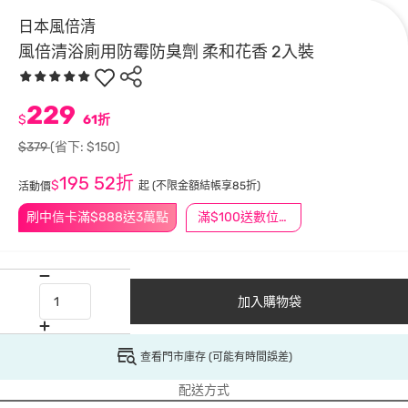
日本風倍清
風倍清浴廁用防霉防臭劑 柔和花香 2入裝
229
$
61折
$379
(省下: $150)
195
52折
$
起
(不限金額結帳享85折)
活動價
刷中信卡滿$888送3萬點
滿$100送數位印花
加入購物袋
查看門市庫存 (可能有時間誤差)
配送方式