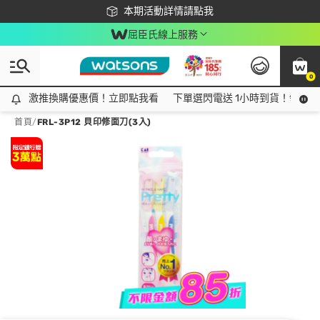
下載app最高回饋$350
本期活動詳情請點我
屈臣氏線上服務
0
激推換購優惠價！立即點我看
激推換購優惠價！立即點我看
下單選閃電送 1小時到貨！領神券
首頁
/
FRL-3P12 貝印修面刀(3入)