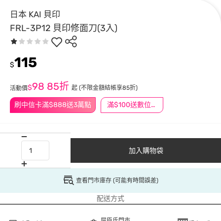
日本 KAI 貝印
FRL-3P12 貝印修面刀(3入)
115
$
98
85折
$
起
(不限金額結帳享85折)
活動價
刷中信卡滿$888送3萬點
滿$100送數位印花
加入購物袋
查看門市庫存 (可能有時間誤差)
配送方式
屈臣氏門市