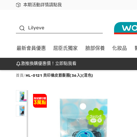
本期活動詳情請點我
下載app最高回饋$350
K beauty
Lilyeve
最新會員優惠
屈臣氏獨家
臉部保養
化妝品
激推換購優惠價！立即點我看
首頁
/
HL-0121 貝印橡皮筋髮圈(36入)(混色)