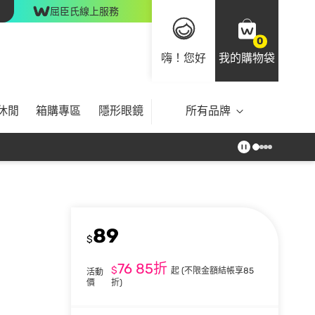
屈臣氏線上服務
0
嗨！您好
我的購物袋
休閒
箱購專區
隱形眼鏡
所有品牌
89
$
76
85折
$
起
(不限金額結帳享85
活動
價
折)