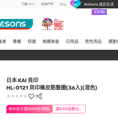
Watsons 屈氏生活
下載 APP
查詢門市
Blog
新登場!!
醫美
專櫃
保健
美體美髮
日用品
男性用品
運動
日本 KAI 貝印
HL-0121 貝印橡皮筋髮圈(36入)(混色)
刷中信卡滿$888送3萬點
滿$100送數位印花