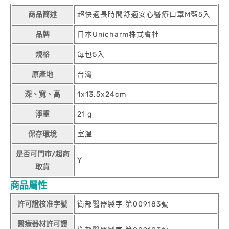
商品簡述
超快適長時間舒適安心醫療口罩M藍5入
品牌
日本Unicharm株式會社
規格
每包5入
原產地
台灣
深、寬、高
1x13.5x24cm
淨重
21 g
保存環境
室溫
是否可門市/超商
Y
取貨
商品屬性
許可證核准字號
衛部醫器製字 第009183號
醫療器材許可證