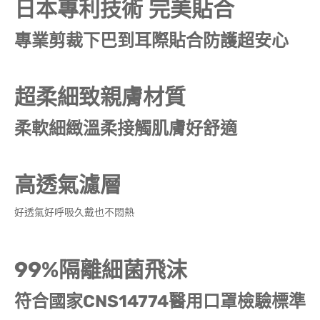
日本專利技術 完美貼合
專業剪裁下巴到耳際貼合防護超安心
超柔細致親膚材質
柔軟細緻溫柔接觸肌膚好舒適
高透氣濾層
好透氣好呼吸久戴也不悶熱
99%
隔離細菌飛沫
CNS14774
符合國家
醫用口罩檢驗標準