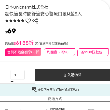
日本Unicharm株式會社
超快適長時間舒適安心醫療口罩M藍5入
69
$
61
88折
$
起
(官網不限金額享88折)
活動價
官網不限金額享88折
刷國泰卡滿$888送3萬點
滿$100送數位印花
加入購物袋
查看門市庫存 (可能有時間誤差)
配送方式
屈臣氏門市