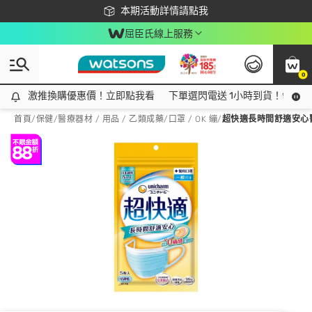
下載app最高回饋$350
本期活動詳情請點我
屈臣氏線上服務
0
激推換購優惠價！立即點我看
激推換購優惠價！立即點我看
下單選閃電送 1小時到貨！領神券
首頁
/
保健
/
醫療器材 / 用品 / 乙類成藥
/
口罩 / OK 繃
/
超快適長時間舒適安心