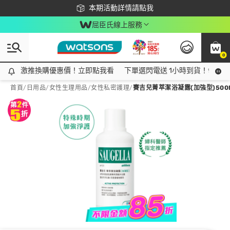
下載app最高回饋$350
本期活動詳情請點我
屈臣氏線上服務
0
激推換購優惠價！立即點我看
激推換購優惠價！立即點我看
下單選閃電送 1小時到貨！領神券
首頁
/
日用品
/
女性生理用品
/
女性私密護理
/
賽吉兒菁萃潔浴凝露(加強型)500