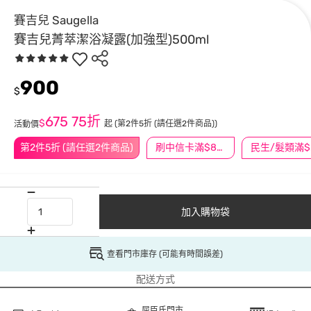
賽吉兒 Saugella
賽吉兒菁萃潔浴凝露(加強型)500ml
900
$
675
75折
$
起
(第2件5折 (請任選2件商品))
活動價
第2件5折 (請任選2件商品)
刷中信卡滿$888送3萬點
民
加入購物袋
查看門市庫存 (可能有時間誤差)
配送方式
屈臣氏門市