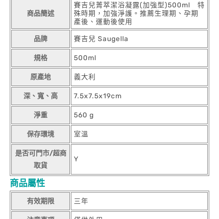
賽吉兒菁萃潔浴凝露(加強型)500ml 特
商品簡述
殊時期，加強淨護。推薦生理期、孕期
產後、運動後使用
品牌
賽吉兒 Saugella
規格
500ml
原產地
義大利
深、寬、高
7.5x7.5x19cm
淨重
560 g
保存環境
室溫
是否可門市/超商
Y
取貨
商品屬性
有效期限
三年