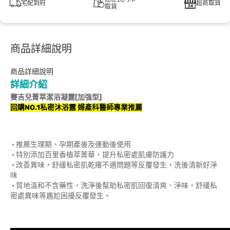
宅配到府
超商取貨
取貨
商品詳細說明
商品詳細說明
詳細介紹
賽吉兒菁萃潔浴凝露[加強型]
回購NO.1私密沐浴露 婦產科醫師專業推薦
• 推薦生理期、孕期產後及運動後使用
• 特別添加百里香植萃菁華，提升私密處肌膚防護力
• 改善異味，舒緩私密肌乾癢不適問題等反覆發生，洗後清新好淨
味
• 質地溫和不含藥性，洗淨後幫助私密肌回復清爽、淨味，舒緩私
密處異味等尷尬困擾反覆發生。