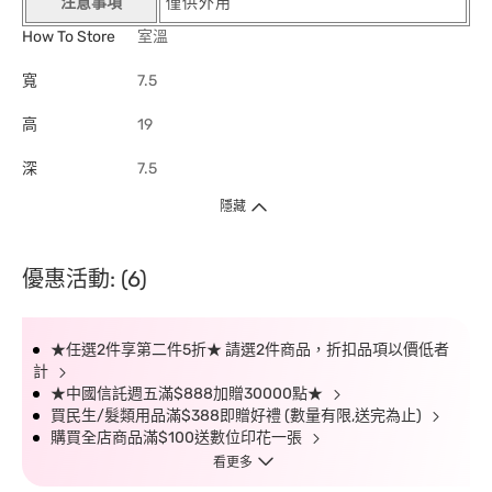
注意事項
僅供外用
How To Store
室溫
寬
7.5
高
19
深
7.5
隱藏
優惠活動: (6)
★任選2件享第二件5折★ 請選2件商品，折扣品項以價低者
計
★中國信託週五滿$888加贈30000點★
買民生/髮類用品滿$388即贈好禮 (數量有限,送完為止)
購買全店商品滿$100送數位印花一張
看更多