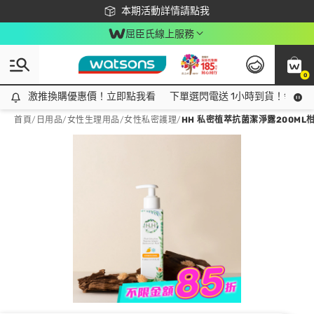
下載app最高回饋$350
本期活動詳情請點我
屈臣氏線上服務
0
激推換購優惠價！立即點我看
激推換購優惠價！立即點我看
下單選閃電送 1小時到貨！領神券
首頁
/
日用品
/
女性生理用品
/
女性私密護理
/
HH 私密植萃抗菌潔淨露200ML