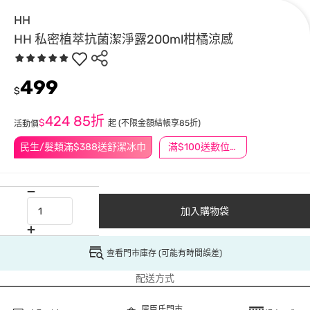
HH
HH 私密植萃抗菌潔淨露200ml柑橘涼感
499
$
424
85折
$
起
(不限金額結帳享85折)
活動價
民生/髮類滿$388送舒潔冰巾
滿$100送數位印花
加入購物袋
查看門市庫存 (可能有時間誤差)
配送方式
屈臣氏門市