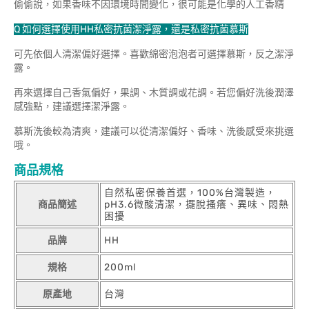
偷偷說，如果香味不因環境時間變化，很可能是化學的人工香精
Q 如何選擇使用HH私密抗菌潔淨露，
還是私密抗菌慕斯
可先依個人清潔偏好選擇。喜歡綿密泡泡者可選擇慕斯，反之潔淨
露。
再來選擇自己香氣偏好，果調、木質調或花調。若您偏好洗後潤澤
感強點，建議選擇潔淨露。
慕斯洗後較為清爽，建議可以從清潔偏好、香味、洗後感受來挑選
哦。
商品規格
自然私密保養首選，100%台灣製造，
商品簡述
pH3.6微酸清潔，擺脫搔癢、異味、悶熱
困擾
品牌
HH
規格
200ml
原產地
台灣