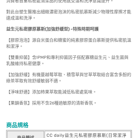
消費者首重私密處清潔品的使用感受溫和洗淨意識提升。
對此台塑生醫推出細緻濃密泡沫的私密肌慕斯減少物理性摩擦才能
達成溫和洗淨。
益生元私密膠原慕斯(加強舒緩型) -特殊時期呵護
【膠原泡泡】源自米蛋白和糖蜜的純素膠原蛋白慕斯提供私密肌溫
和潔淨。
【雙重抑菌】含IPMP和專利抑菌因子搭配寡糖益生元、益生菌與
乳酸維持私密健康。
【加強舒緩】有機蔓越莓萃取、積雪草與甘草萃取結合富含多酚的
綠茶萃取有效舒緩敏弱不適。
【淨味舒適】添加柿果萃取能減低私密處氣味。
【果韻香氛】採用不含26種過敏原的清新香氛。
商品規格
CC daily益生元私密膠原慕斯(日常潔淨
商品簡述