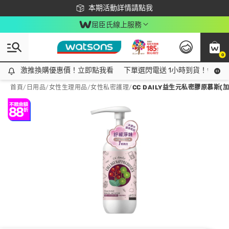
下載app最高回饋$350
本期活動詳情請點我
屈臣氏線上服務
0
激推換購優惠價！立即點我看
激推換購優惠價！立即點我看
下單選閃電送 1小時到貨！領神券
首頁
/
日用品
/
女性生理用品
/
女性私密護理
/
CC DAILY益生元私密膠原慕斯(