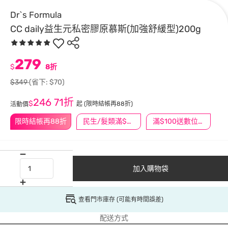
Dr`s Formula
CC daily益生元私密膠原慕斯(加強舒緩型)200g
279
$
8折
$349
(省下: $70)
246
71折
$
起
(限時結帳再88折)
活動價
限時結帳再88折
民生/髮類滿$388送舒潔冰巾
滿$100送數位印花
加入購物袋
查看門市庫存 (可能有時間誤差)
配送方式