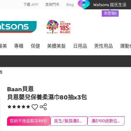
Watsons 屈氏生活
下載 APP
查詢門市
Blog
新登場!!
醫美
專櫃
保健
美體美髮
日用品
男性用品
運動
包
Baan貝恩
貝恩嬰兒保養柔濕巾80抽x3包
官網不限金額享88折
民生/髮類滿$388送舒潔冰巾
滿$100送數位印花