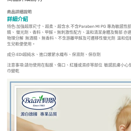
商品詳細說明
詳細介紹
特色:加強超厚尺寸、超柔、超含水 不含Paraben MI PG 專為
精、 螢光劑、香料、甲醛。無刺激性配方、溫和清潔身體及臀部 亦適
物理分解 無酒精、無香料、不含游離甲醛及可遷移性螢光劑 溫和低
生兒軟便使用。
成分:EDI超純水、進口嫘縈水織布、保濕劑、保存劑
注意事項:請勿使用在黏膜、傷口、紅腫或濕疹等部位 敏感肌膚小心
巾變乾