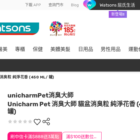
Watsons 屈氏生活
下載 APP
查詢門市
Blog
新登場!!
醫美
專櫃
保健
美體美髮
日用品
男性用品
運動
消臭粒 純淨花香 (450 ML/ 罐)
unicharmPet消臭大師
Unicharm Pet 消臭大師 貓盆消臭粒 純淨花香 (4
罐)
刷中信卡滿$888送3萬點
滿$100送數位印花