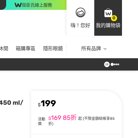
屈臣氏線上服務
0
嗨！您好
我的購物袋
休閒
箱購專區
隱形眼鏡
所有品牌
199
50 ml/
$
169
85折
$
起
(不限金額結帳享85
活動
價
折)