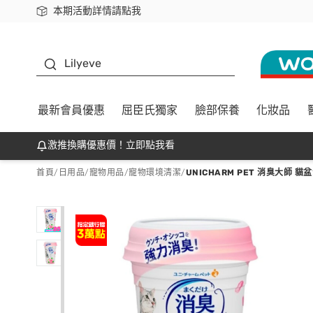
本期活動詳情請點我
下載app最高回饋$350
K beauty
Lilyeve
最新會員優惠
屈臣氏獨家
臉部保養
化妝品
激推換購優惠價！立即點我看
首頁
/
日用品
/
寵物用品
/
寵物環境清潔
/
UNICHARM PET 消臭大師 貓盆