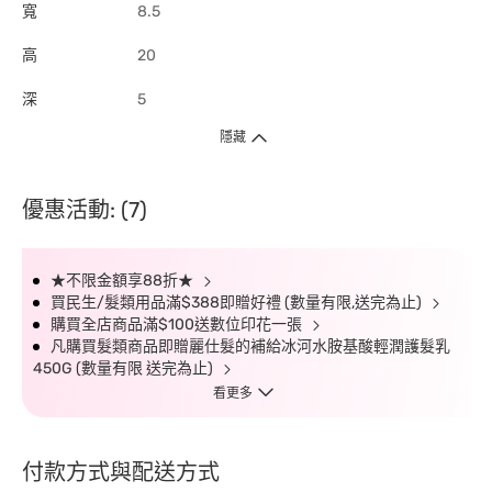
寬
8.5
高
20
深
5
隱藏
優惠活動: (7)
★不限金額享88折★
買民生/髮類用品滿$388即贈好禮 (數量有限,送完為止)
購買全店商品滿$100送數位印花一張
凡購買髮類商品即贈麗仕髮的補給冰河水胺基酸輕潤護髮乳
450G (數量有限 送完為止)
看更多
付款方式與配送方式