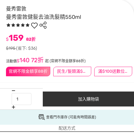
曼秀雷敦
曼秀雷敦健髮去油洗髮精550ml
159
$
82折
$195
(省下: $36)
140
72折
$
起
(官網不限金額享88折)
活動價
官網不限金額享88折
民生/髮類滿$388送舒潔冰巾
滿$100送數位印花
加入購物袋
查看門市庫存 (可能有時間誤差)
配送方式