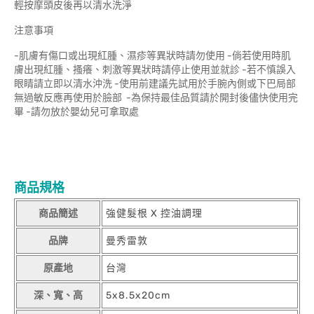
輕按摩頭皮後再以清水洗淨
注意事項
-肌膚有傷口或出現紅腫、濕疹等異狀時請勿使用 -倘若使用時肌
膚出現紅腫、搔癢、刺激等異狀時請停止使用並就診 -若不慎誤入
眼睛請立即以清水沖洗 -使用前建議先試用於手腕內側或下巴局部
無過敏反應再使用於臉部 -為保持最佳品質請於開封後儘快使用完
畢 -請勿放於嬰幼兒可拿取處
商品規格
商品簡述
強健髮根 X 控油調理
品牌
曼秀雷敦
原產地
台灣
深、寬、高
5x8.5x20cm