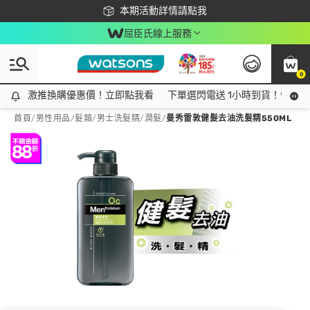
下載app最高回饋$350
本期活動詳情請點我
屈臣氏線上服務
0
激推換購優惠價！立即點我看
激推換購優惠價！立即點我看
下單選閃電送 1小時到貨！領神券
首頁
/
男性用品
/
髮類
/
男士洗髮精/潤髮
/
曼秀雷敦健髮去油洗髮精550ML