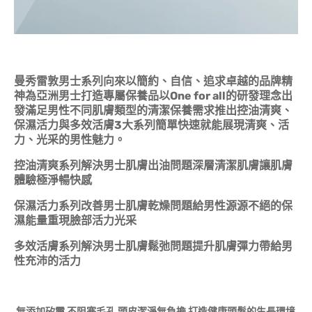
曼秀雷敦男士系列向來以簡約、自信、追求卓越的品牌精
神為亞洲男士打造專屬保養品以
One for all
的研發理念出
發滿足男性不同肌膚類型的清潔保養需求推出控油清爽、
保濕活力與多效活膚
3
大系列簡單快速就能展現清爽、活
力、光采的男性魅力。
控油清爽系列解決男士肌膚出油問題深層清潔肌膚讓肌膚
體驗極淨暢快感
保濕活力系列改善男士肌膚乾燥問題給男性源源不絕的保
濕能量重現臉部活力光采
多效活膚系列解決男士肌膚鬆弛問題提升肌膚彈力帶給男
性充沛的活力
無添加矽靈
不阻塞毛孔
頭皮潔淨無負擔
打造健康頭髮的生長
環境