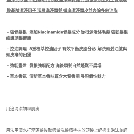
胺基酸潔淨因子
深層洗淨頭髮
徹底潔淨頭皮並去除多餘油脂
-
強健髮根
添加
Niacinamide
健髮成分
從根源活絡毛髮
強韌髮根
維護頭髮健康
-
控油調理
8
重植萃控油因子
有效平衡皮脂分泌
解決頭髮油膩與
頭皮癢的困擾
-
強韌豐盈
髮根強韌配方
洗後頭髮自然蓬鬆不扁塌
-
草本香氣
清新草本香味蘊含木質香調
展現個性魅力
用途清潔調理肌膚
用法用清水打溼頭髮後取適量洗髮精塗抹於頭髮上輕搓出泡沫並輕