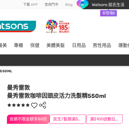
Watsons 屈氏生活
下載 APP
查詢門市
Blog
新登場!!
醫美
專櫃
保健
美體美髮
日用品
男性用品
運動
50ML
曼秀雷敦
曼秀雷敦咖啡因頭皮活力洗髮精550ml
官網不限金額享88折
民生/髮類滿$388送舒潔冰巾
滿$100送數位印花