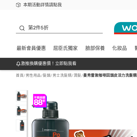
本期活動詳情請點我
下載app最高回饋$350
善存
第2件5折
最新會員優惠
屈臣氏獨家
臉部保養
化妝品
激推換購優惠價！立即點我看
首頁
/
男性用品
/
髮類
/
男士洗髮精/潤髮
/
曼秀雷敦咖啡因頭皮活力洗髮精5