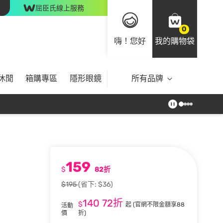
屈臣氏線上服務
0
嗨！您好
我的購物袋
休閒
箱購專區
隱形眼鏡
所有品牌
159
$
82折
$195
(省下: $36)
140
72折
$
起
(官網不限金額享88
活動
價
折)