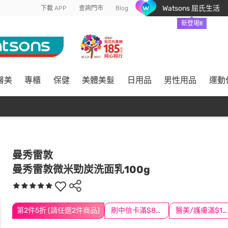
Watsons 屈氏生活
下載 APP
查詢門市
Blog
新登場!!
醫美
專櫃
保健
美體美髮
日用品
男性用品
運動
曼秀雷敦
曼秀雷敦微米勁炭洗面乳100g
第2件5折 (請任選2件商品)
刷中信卡滿$888送3萬點
醫美/護膚滿$1200送$200