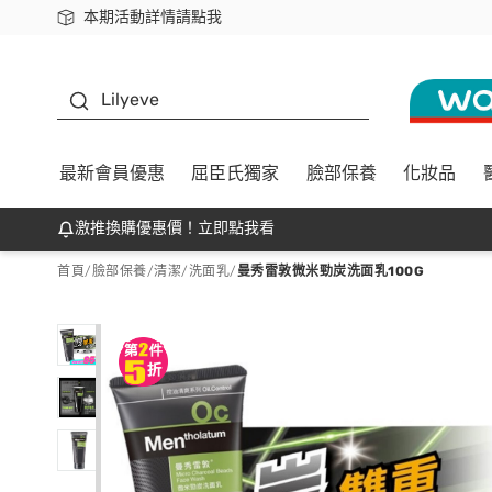
本期活動詳情請點我
下載app最高回饋$350
K beauty
Lilyeve
最新會員優惠
屈臣氏獨家
臉部保養
化妝品
激推換購優惠價！立即點我看
首頁
/
臉部保養
/
清潔
/
洗面乳
/
曼秀雷敦微米勁炭洗面乳100G