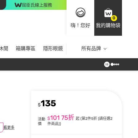
屈臣氏線上服務
0
嗨！您好
我的購物袋
休閒
箱購專區
隱形眼鏡
所有品牌
135
$
101
75折
$
起
(第2件5折 (請任選2
活動
價
件商品))
看更多